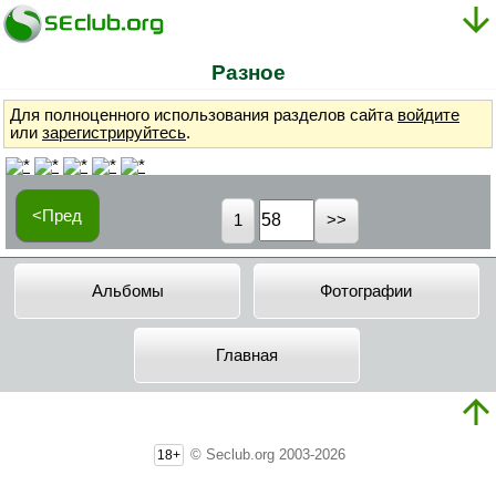
Разное
Для полноценного использования разделов сайта
войдите
или
зарегистрируйтесь
.
<Пред
1
Альбомы
Фотографии
Главная
© Seclub.org 2003-2026
18+