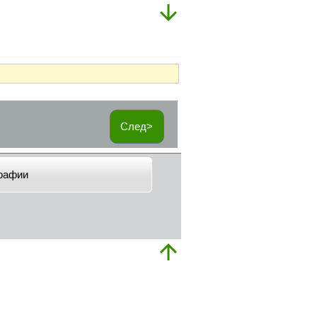
След>
рафии