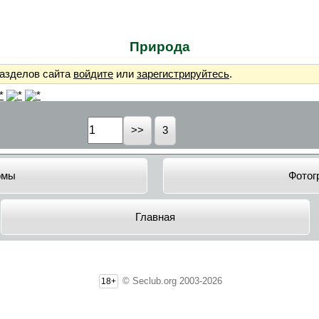
Природа
разделов сайта
войдите
или
зарегистрируйтесь
.
3
омы
Фотог
Главная
© Seclub.org 2003-2026
18+