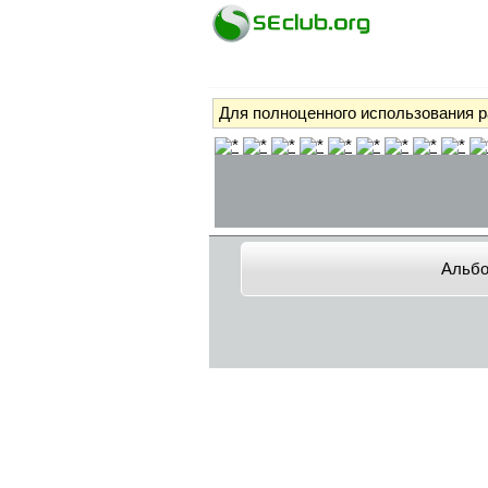
Для полноценного использования 
Альб