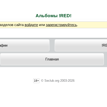
Альбомы !RED!
разделов сайта
войдите
или
зарегистрируйтесь
.
афии
!R
Главная
© Seclub.org 2003-2026
18+