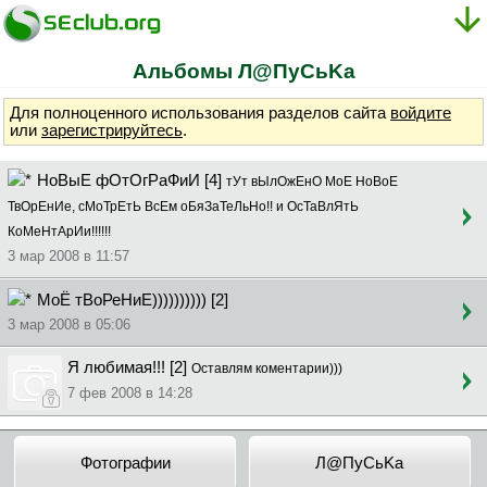
Альбомы Л@ПyCьKa
Для полноценного использования разделов сайта
войдите
или
зарегистрируйтесь
.
НоВыЕ фОтОгРаФиИ [4]
тУт вЫлОжЕнО МоЕ НоВоЕ
ТвОрЕнИе, сМоТрЕтЬ ВсЕм оБяЗаТеЛьНо!! и ОсТаВлЯтЬ
КоМеНтАрИи!!!!!!
3 мар 2008 в 11:57
МоЁ тВоРеНиЕ)))))))))) [2]
3 мар 2008 в 05:06
Я любимая!!! [2]
Оставлям коментарии)))
7 фев 2008 в 14:28
Фотографии
Л@ПyCьKa