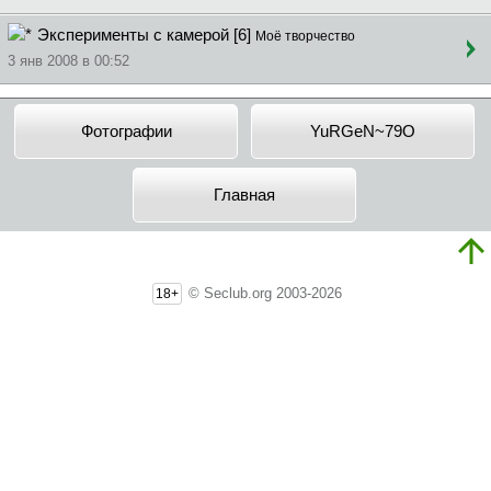
Эксперименты с камерой [6]
Моё творчество
3 янв 2008 в 00:52
Фотографии
YuRGeN~79O
Главная
© Seclub.org 2003-2026
18+