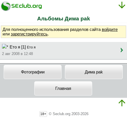
Альбомы Димa pak
Для полноценного использования разделов сайта
войдите
или
зарегистрируйтесь
.
Ето я [1]
Ето я
2 авг 2008 в 12:48
Фотографии
Димa pak
Главная
© Seclub.org 2003-2026
18+