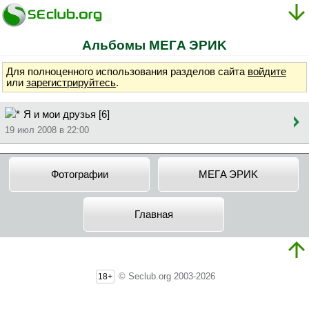
Альбомы MEГA ЭPИK
Для полноценного использования разделов сайта
войдите
или
зарегистрируйтесь
.
Я и мои друзья [6]
19 июл 2008 в 22:00
Фотографии
MEГA ЭPИK
Главная
© Seclub.org 2003-2026
18+