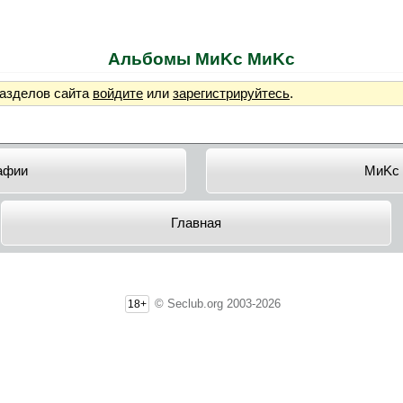
Альбомы MиKc MиKc
разделов сайта
войдите
или
зарегистрируйтесь
.
афии
MиKc
Главная
© Seclub.org 2003-2026
18+