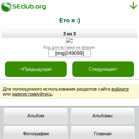
Ето я :)
3 из 3
Код для вставки на форум:
<Предыдущая
Следующая>
Для полноценного использования разделов сайта
войдите
или
зарегистрируйтесь
.
Альбом
Альбомы
Фотографии
Главная