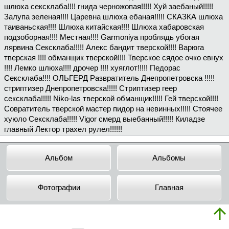
шлюха сексклаба!!!! гнида черножопая!!!!! Хуй заебаный!!!!!
Залупа зеленая!!!! Царевна шлюха ебаная!!!!! СКАЗКА шлюха
таиваньская!!!! Шлюха китайская!!!! Шлюха хабаровская
подзоборная!!!! Местная!!!! Garmoniya проблядь убогая
лярвина Сексклаба!!!!! Алекс бандит тверской!!!! Варюга
тверская !!!! обманщик тверской!!!! Тверское сядое очко евнух
!!!! Лемко шлюха!!!! дрочер !!!! хуяглот!!!!! Педорас
Сексклаба!!!! ОЛЬГЕРД Развратитель Днепропетровска !!!!!
стриптизер Днепропетровска!!!!! Стриптизер геер
сексклаба!!!!! Niko-las тверской обманщик!!!!! Гей тверской!!!!
Совратитель тверской мастер пидор на невинных!!!!! Стоячее
хуюло Сексклаба!!!!! Vigor смерд выебанный!!!!! Киладзе
главный Лектор трахел рулел!!!!!!
Альбом
Альбомы
Фотографии
Главная