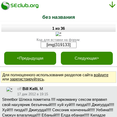
без названия
1 из 36
Код для вставки на форум:
<Предыдущая
Следующая>
Для полноценного использования разделов сайта
войдите
или
зарегистрируйтесь
.
off
Bill Kelli
, М
17 дек 2012 в 19:15
Streetbor Шлюха пометила !!!! наркоманку сексом вправил
свой нахуярник безъячный!!!!! хуй хуй!!!! пизда!!!! Джигурда!!!!!
Хуй!!!! пизда!!! Джигурда!!!!! Сексоник конченный!!!!! Уебина!!!!
Смокун влагалища!!!! Ебаный!!!! Елда ебаная!!!!! Киладзе