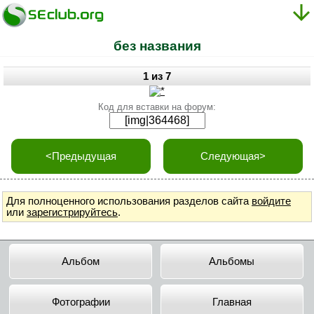
без названия
1 из 7
Код для вставки на форум:
<Предыдущая
Следующая>
Для полноценного использования разделов сайта
войдите
или
зарегистрируйтесь
.
Альбом
Альбомы
Фотографии
Главная