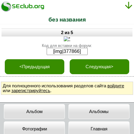
без названия
2 из 5
Код для вставки на форум:
<Предыдущая
Следующая>
Для полноценного использования разделов сайта
войдите
или
зарегистрируйтесь
.
Альбом
Альбомы
Фотографии
Главная