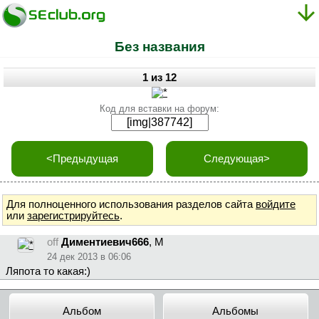
Без названия
1 из 12
Код для вставки на форум:
<Предыдущая
Следующая>
Для полноценного использования разделов сайта
войдите
или
зарегистрируйтесь
.
off
Диментиевич666
, М
24 дек 2013 в 06:06
Ляпота то какая:)
Альбом
Альбомы