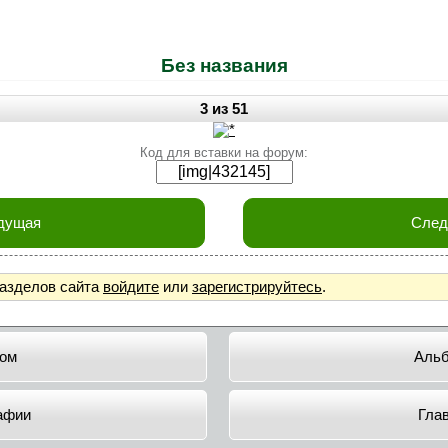
Без названия
3 из 51
Код для вставки на форум:
дущая
Сле
разделов сайта
войдите
или
зарегистрируйтесь
.
ом
Аль
афии
Гла