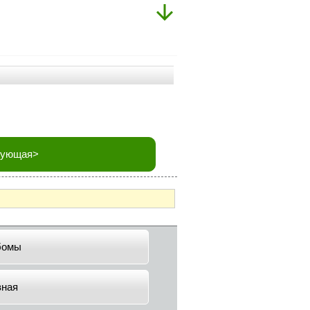
дующая>
бомы
вная