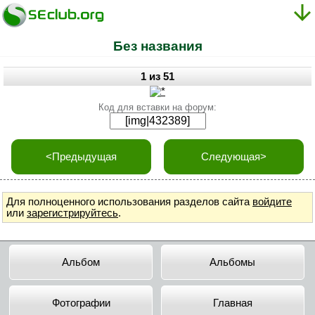
Без названия
1 из 51
Код для вставки на форум:
<Предыдущая
Следующая>
Для полноценного использования разделов сайта
войдите
или
зарегистрируйтесь
.
Альбом
Альбомы
Фотографии
Главная