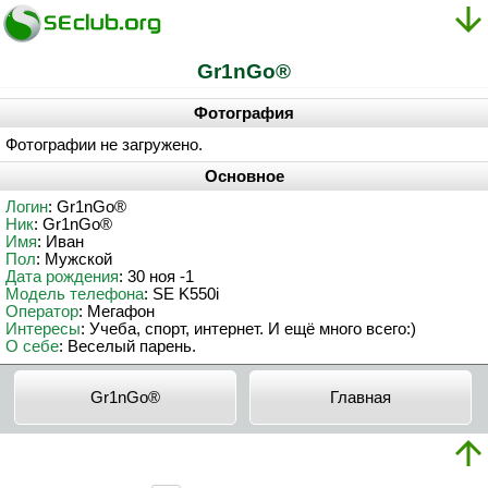
Gr1nGo®
Фотография
Фотографии не загружено.
Основное
Логин
: Gr1nGo®
Ник
: Gr1nGo®
Имя
: Иван
Пол
: Мужской
Дата рождения
: 30 ноя -1
Модель телефона
: SE K550i
Оператор
: Мегафон
Интересы
: Учеба, спорт, интернет. И ещё много всего:)
О себе
: Веселый парень.
Gr1nGo®
Главная