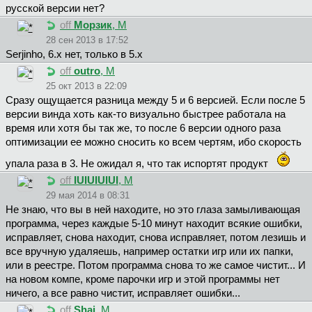
русской версии нет?
off
Морзик
, М
28 сен 2013 в 17:52
Serjinho, 6.х нет, только в 5.х
off
outro
, М
25 окт 2013 в 22:09
Сразу ощущается разница между 5 и 6 версией. Если после 5
версии винда хоть как-то визуально быстрее работала на
время или хотя бы так же, то после 6 версии одного раза
оптимизации ее можно сносить ко всем чертям, ибо скорость
упала раза в 3. Не ожидал я, что так испортят продукт
off
IUIUIUIUI
, М
29 мая 2014 в 08:31
Не знаю, что вы в ней находите, но это глаза замыливающая
программа, через каждые 5-10 минут находит всякие ошибки,
исправляет, снова находит, снова исправляет, потом лезишь и
все вручную удаляешь, например остатки игр или их папки,
или в реестре. Потом программа снова то же самое чистит... И
на новом компе, кроме парочки игр и этой программы нет
ничего, а все равно чистит, исправляет ошибки...
off
Shai
, М