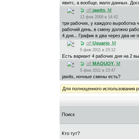
явитc, а вообще, мало данных. Дос
off
jawits
, М
12 фев 2009 в 14:42
три рабочих, у каждого выроботка 
рабочий день, в смену должно рабо
4 дня... График в два через два не 
off
Usuario
, М
5 фев 2011 в 23:12
Есть вариант 4 рабочих дня на 2 в
off
MAQUOY
, М
5 фев 2011 в 23:47
jawits, ночные смены есть?
Для полноценного использования 
Поиск
Кто тут?