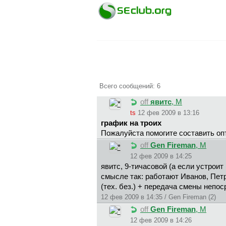
Всего сообщений: 6
off
явитc
, М
ts
12 фев 2009 в 13:16
график на троих
Пожалуйста помогите составить опт
off
Gen Fireman
, М
12 фев 2009 в 14:25
явитc, 9-тичасовой (а если устроит
смысле так: работают Иванов, Петро
(тех. без.) + передача смены непос
12 фев 2009 в 14:35 / Gen Fireman (2)
off
Gen Fireman
, М
12 фев 2009 в 14:26