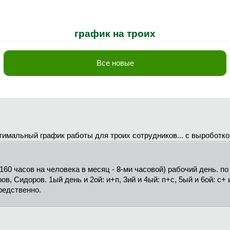
график на троих
Все новые
имальный график работы для троих сотрудников... с выроботкой
 160 часов на человека в месяц - 8-ми часовой) рабочий день. п
в, Сидоров. 1ый день и 2ой: и+п, 3ий и 4ый: п+с, 5ый и 6ой: с+ 
редственно.