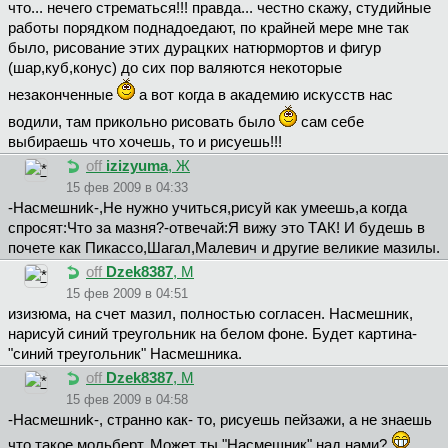
что... нечего стрематься!!! правда... честно скажу, студийные
работы порядком поднадоедают, по крайней мере мне так
было, рисование этих дурацких натюрмортов и фигур
(шар,куб,конус) до сих пор валяются некоторые
незаконченные
а вот когда в академию искусств нас
водили, там прикольно рисовать было
сам себе
выбираешь что хочешь, то и рисуешь!!!
off
izizyuma
, Ж
15 фев 2009 в 04:33
-Hacмeшниk-,Не нужно учиться,рисуй как умеешь,а когда
спросят:Что за мазня?-отвечай:Я вижу это ТАК! И будешь в
почете как Пикассо,Шагал,Малевич и другие великие мазилы.
off
Dzek8387
, М
15 фев 2009 в 04:51
изизюмa, на счет мазил, полностью согласен. Насмешник,
нарисуй синий треугольник на белом фоне. Будет картина-
"синий треугольник" Насмешника.
off
Dzek8387
, М
15 фев 2009 в 04:58
-Hacмeшниk-, странно как- то, рисуешь пейзажи, а не знаешь
что такое мольберт. Может ты "Насмешник" над нами?