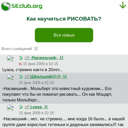
Как научиться РИСОВАТЬ?
Все новые
Всего сообщений: 32
off
-Hacмeшниk-
, М
ts
15 фев 2009 в 02:15
Lyasa, стремно както в 20лет...
off
Шkoльниk@@
, М
15 фев 2009 в 02:16
-Hacмeшниk-, Мольберт это известный художник... Его
покупают что бы он помогал рисовать... Он как Моцарт,
только Мольберт...
off
Lyasa
, Ж
15 фев 2009 в 02:18
-Hacмeшниk-, нет.. не стремно.... мне когда 16 было... в нашей
группе даже взрослые тетеньки и дяденьки занимались!!! так