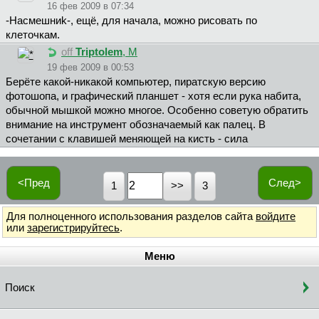
16 фев 2009 в 07:34
-Hacмeшниk-, ещё, для начала, можно рисовать по
клеточкам.
off
Triptolem
, М
19 фев 2009 в 00:53
Берёте какой-никакой компьютер, пиратскую версию
фотошопа, и графический планшет - хотя если рука набита,
обычной мышкой можно многое. Особенно советую обратить
внимание на инструмент обозначаемый как палец. В
сочетании с клавишей меняющей на кисть - сила
<Пред
След>
1
3
Для полноценного использования разделов сайта
войдите
или
зарегистрируйтесь
.
Меню
Поиск