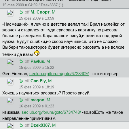
15 фев 2009 в 04:59 / Dzek8387 (1)
off
M. Cпopт
, М
15 фев 2009 в 13:59
-Hacмeшниk-, я лично в детстве делал так! Брал наклейки от
жвачек,и старался от туда срисовать картинку,но рисовал
больше размерами. Карандашом рисуй,и резинка под рукой
нужна. Будут ошибки,но скоро научишься. Это не сложно.
Выбери такое,которое будет интересно рисовать,а не всякие
телики да вазы
off
Pavlus
, М
15 фев 2009 в 15:22
Gen Fireman,
seclub.org/forum/goto/6728409/
- это интерьер.
off
Can Fly
, М
15 фев 2009 в 18:19
Хочешь научиться рисовать? Просто рисуй.
off
magon
, М
16 фев 2009 в 01:23
изизюмa,
seclub.org/forum/goto/6734743/
-во,во!Есть же такое
направление-примитивизм.
off
Dzek8387
, М