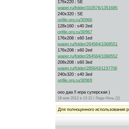
176x220 : SE
waper.ru/folder/310576/1351685
240x320 : SE
onfile.org.ru/30966
128x160 : s40 2ed
onfile.org.ru/30967
176x208 : s60 1ed
waper.ru/folder/264564/1068551
176x208 : s60 2ed
waper.ru/folder/264564/1068552
208x208 : s60 3ed
waper.ru/folder/285643/1197706
240x320 : s40 3ed
onfile.org.ru/30969
ооо даа !! игра суперская )
18 мая 2012 в 13:12 / Леди Ночь (2)
Для полноценного использования 