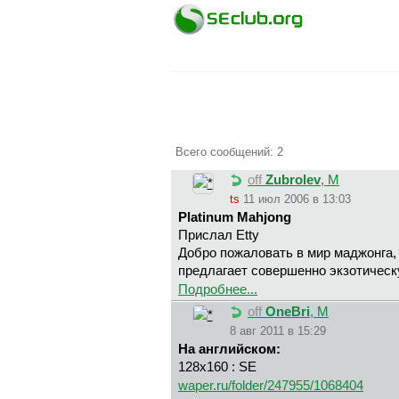
Всего сообщений: 2
off
Zubrolev
, М
ts
11 июл 2006 в 13:03
Platinum Mahjong
Прислал Etty
Добро пожаловать в мир маджонга, 
предлагает совершенно экзотическу
Подробнее...
off
OneBri
, М
8 авг 2011 в 15:29
На английском:
128x160 : SE
waper.ru/folder/247955/1068404