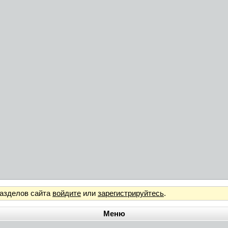
разделов сайта
войдите
или
зарегистрируйтесь
.
Меню