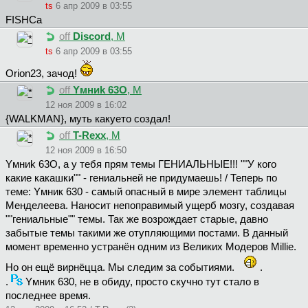
ts
6 апр 2009 в 03:55
FISHCa
off
Discord
, М
ts
6 апр 2009 в 03:55
Orion23, зачод!
off
Yмниk 63O
, М
12 ноя 2009 в 16:02
{WALKMAN}, муть какуето создал!
off
T-Rexx
, М
12 ноя 2009 в 16:50
Yмниk 63O, а у тебя прям темы ГЕНИАЛЬНЫЕ!!! ""У кого
какие какашки"" - гениальней не придумаешь! / Теперь по
теме: Yмник 630 - самый опасный в мире элемент таблицы
Менделеева. Наносит непоправимый ущерб мозгу, создавая
""гениальные"" темы. Так же возрождает старые, давно
забытые темы такими же отупляющими постами. В данный
момент временно устранён одним из Великих Модеров Millie.
Но он ещё вирнёцца. Мы следим за событиями.
.
.
Yмник 630, не в обиду, просто скучно тут стало в
последнее время.