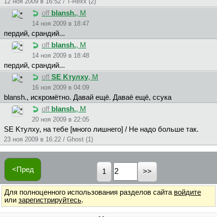
12 ноя 2009 в 16:52 / T-Rexx (2)
off
blansh.
, М
14 ноя 2009 в 18:47
пердий, срандий...
off
blansh.
, М
14 ноя 2009 в 18:48
пердий, срандий...
off
SE Kтyлxy
, М
16 ноя 2009 в 04:09
blansh., искромётно. Давай ещё. Даваё ещё, ссука
off
blansh.
, М
20 ноя 2009 в 22:05
SE Kтyлxy, на тебе [много лишнего] / Не надо больше так.
23 ноя 2009 в 16:22 / Ghost (1)
<Пред
1
Для полноценного использования разделов сайта
войдите
или
зарегистрируйтесь
.