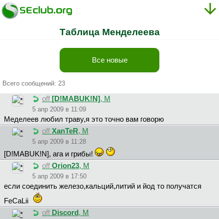
Таблица Менделеева
Все новые
Всего сообщений: 23
off
[D!MABUK!N]
, М
5 апр 2009 в 11:09
Меделеев любил траву,я это точно вам говорю
off
XanTeR
, М
5 апр 2009 в 11:28
[D!MABUK!N], ага и грибы!
off
Orion23
, М
5 апр 2009 в 17:50
если соединить железо,кальций,литий и йод то получатся
FeCaLii
off
Discord
, М