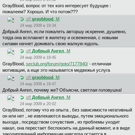
GrayBlood, вопрос от тех кого интересует будущее :
пожалеем? Хорошо. И что потом???
off
grayblood
, М
24 мар 2009 в 19:34
Дo6pый Aнгeл, если пожалеть авторшу искренне, душевно,
тогда она всплакнет в жилетку и освеженная, с новыми
силами начнет доживать свою жалкую юдоль.
off
Дo6pый Aнгeл
, М
24 мар 2009 в 19:45
GrayBlood,
seclub.org/forum/goto/7177840/
- отличная
мотивация, а еще это называется медвежья услуга
off
grayblood
, М
24 мар 2009 в 19:47
Дo6pый Aнгeл, почему же? Объясни, светлая головушка!
off
Дo6pый Aнгeл
, М
24 мар 2009 в 20:02
GrayBlood, потому что из опыта , без зависимости негативный
он или нет , не извлекаются выводы, путем эмоционального
выхода , посредством сочувствия , из проблемы уходит
накал, она перестает беспокоить на данный момент, и в виде
закодированннй информации навсегда остается в