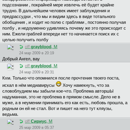
подсознании , покрайней мере извлечь её будет крайне
трудно. В дальнейшем человек имеет заблуждения и
предрассудки , что мы и видим здесь в виде тотального
обобщения , и ходит но полю с граблями , постоянно получая
полбу , и недоуменно удивляясь почему же это происходит с
ним. Ежели граблей впереди нет то начинается поиск их с
целью получить полбу
off
grayblood
, М
24 мар 2009 в 20:19
Дo6pый Aнгeл, вау
off
grayblood
, М
24 мар 2009 в 20:31
Кхм. Только что опомнился после прочтения твоего поста,
искал в нём медиавирусы
Хочу намекнуть, что за
словоблудием мы забыли кое-что. Проблема авторшЫ
надуманная, это не проблема в прямом смысле. Дело не в
муже, а в неумении принимать его как есть, любовь прошла, а
родным он ей не стал. Вот и пишет на него тут кляузы,
ведьма.
off
Сириус
, М
25 мар 2009 в 05:37