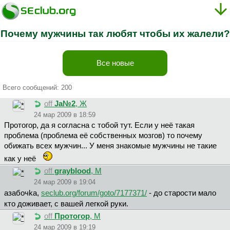
Почему мужчины так любят чтобы их жалели?
Все новые
Всего сообщений: 200
off
Ja№2
, Ж
24 мар 2009 в 18:59
Пpoтoгop, да я согласна с тобой тут. Если у неё такая
проблема (проблема её собственных мозгов) то почему
обижать всех мужчин... У меня знакомые мужчины не такие
как у неё
off
grayblood
, М
24 мар 2009 в 19:04
aзaбoчka,
seclub.org/forum/goto/7177371/
- до старости мало
кто доживает, с вашей легкой руки.
off
Протогор
, М
24 мар 2009 в 19:19