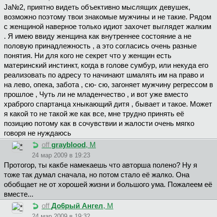
Ja№2, приятно видеть объективно мыслящих девушек,
возможно поэтому твои знакомые мужчины и не такие. Рядом
с женщиной наверное только идиот захочет выглядет жалким
. Я имею ввиду женщина как внутреннее состояние а не
половую принадлежность , а это согласись очень разные
понятия. Ни для кого не секрет что у женщин есть
материнский инстинкт, когда в голове сумбур, или некуда его
реализовать по адресу то начинают шмалять им на право и
на лево, опека, забота , сю- сю, загоняет мужчину регрессом в
прошлое , Чуть ли не младенчество , и вот уже вместо
храброго спартанца хныкающий дитя , бывает и такое. Может
я какой то не такой же как все, мне трудно принять её
позицию потому как в сочувствии и жалости очень мягко
говоря не нуждаюсь
off
grayblood
, М
24 мар 2009 в 19:23
Пpoтoгop, ты какбе намекаешь что авторша полено? Ну я
тоже так думал сначала, но потом стало её жалко. Она
обобщает не от хорошей жизни и большого ума. Пожалеем её
вместе...
off
Дo6pый Aнгeл
, М
24 мар 2009 в 19:32