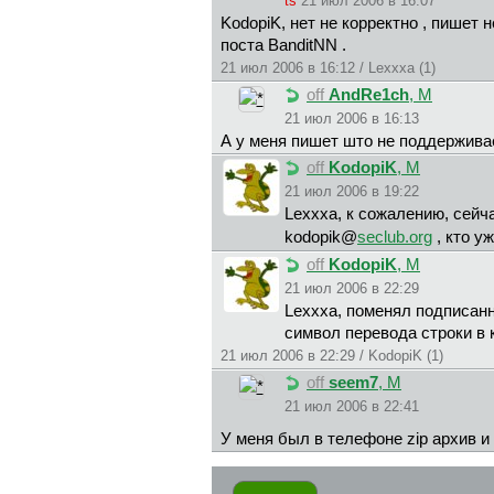
ts
21 июл 2006 в 16:07
KodopiK, нет не корректно , пишет 
поста BanditNN .
21 июл 2006 в 16:12 / Lexxxa (1)
off
AndRe1ch
, М
21 июл 2006 в 16:13
А у меня пишет што не поддерживает
off
KodopiK
, М
21 июл 2006 в 19:22
Lexxxa, к сожалению, сейч
kodopik@
seclub.org
, кто у
off
KodopiK
, М
21 июл 2006 в 22:29
Lexxxa, поменял подписанн
символ перевода строки в к
21 июл 2006 в 22:29 / KodopiK (1)
off
seem7
, М
21 июл 2006 в 22:41
У меня был в телефоне zip архив и