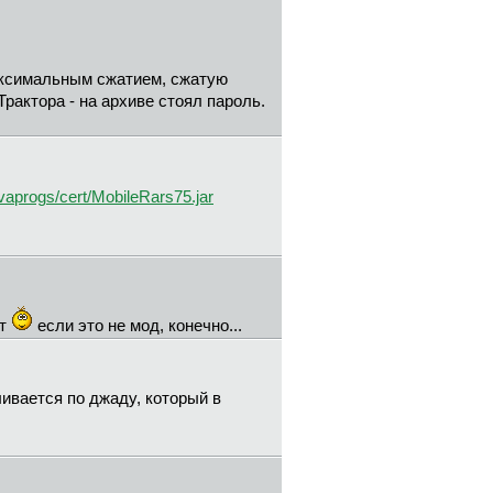
максимальным сжатием, сжатую
Трактора - на архиве стоял пароль.
vaprogs/cert/MobileRars75.jar
ет
если это не мод, конечно...
ливается по джаду, который в