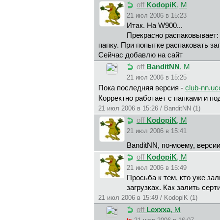
off
KodopiK
, М
21 июл 2006 в 15:23
Итак. На W900...
Прекрасно распаковывает:
папку. При попытке распаковать зап
Сейчас добавлю на сайт
off
BanditNN
, М
21 июл 2006 в 15:25
Пока последняя версия -
club-nn.uc
Корректно работает с папками и по
21 июл 2006 в 15:26 / BanditNN (1)
off
KodopiK
, М
21 июл 2006 в 15:41
BanditNN, по-моему, верси
off
KodopiK
, М
21 июл 2006 в 15:49
Просьба к тем, кто уже зал
загрузках. Как залить серт
21 июл 2006 в 15:49 / KodopiK (1)
off
Lexxxa
, М