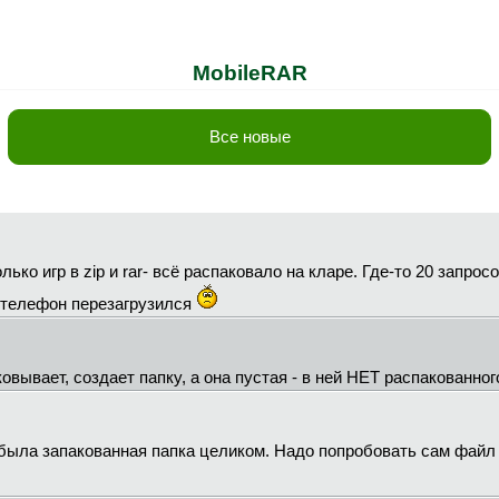
MobileRAR
Все новые
ько игр в zip и rar- всё распаковало на кларе. Где-то 20 запрос
 телефон перезагрузился
овывает, создает папку, а она пустая - в ней НЕТ распакованног
 была запакованная папка целиком. Надо попробовать сам файл 