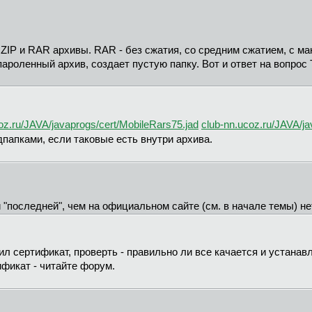
 ZIP и RAR архивы. RAR - без сжатия, со средним сжатием, с 
ароленный архив, создает пустую папку. Вот и ответ на вопрос 
oz.ru/JAVA/javaprogs/cert/MobileRars75.jad
club-nn.ucoz.ru/JAVA/ja
дпапками, если таковые есть внутри архива.
и "последней", чем на официальном сайте (см. в начале темы) н
ил сертификат, проверть - правильно ли все качается и устанав
ификат - читайте форум.