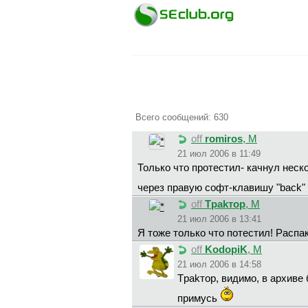
Всего сообщений: 630
off
romiros
, М
21 июл 2006 в 11:49
Только что протестил- качнул нескол
через правую софт-клавишу "back"
off
Tpakтop
, М
21 июл 2006 в 13:41
Я тоже только что потестил! Распак
off
KodopiK
, М
21 июл 2006 в 14:58
Tpakтop, видимо, в архиве
примусь