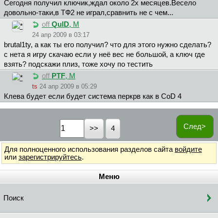
Сегодня получил ключик,ждал около 2х месяцев.Весело
довольно-таки,в ТФ2 не играл,сравнить не с чем...
off
QulD
, М
24 апр 2009 в 03:17
brutal1ty, а как ты его получил? что для этого нужно сделать?
с нета я игру скачаю если у неё вес не большой, а ключ где
взять? подскажи плиз, тоже хочу по тестить
off
PTF
, М
ts
24 апр 2009 в 05:29
Клева будет если будет система перкрв как в CoD 4
След>
4
Для полноценного использования разделов сайта
войдите
или
зарегистрируйтесь
.
Меню
Поиск