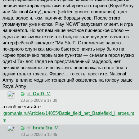
первичные характеристики: выбирается сторона (Royal Army
или National Army), класс (soldier, gunner, commando), цвет
лица, волос и, кхм, наличие бороды-усов. После этого
упомянутая уже кнопка "Play NOW!" запускает клиент, и игра
начинается. Но вот вам наше честное пионерское слово —
едва ли вы сможете начать бой, не залипнув для начала в
интерфейсной закладке "My Stuff". Стремление вашего
покорного слуги как можно быстрее начать игру было на
корню пресечено первым же пунктом — сначала героя нужно
одеть! Так вот, глядя на представленный гардероб, нет
никакой возможности выпустить персонажа на поле боя в
одних только трусах. Фашис… то есть, простите, National
Army, в плане модных тенденций оказались на голову выше
Royal Army
off
QulD
, М
23 апр 2009 в 17:30
а вообще читайте
igromania.ru/Articles/14055/Battle_field_net_Battlefield_Heroes.ht
m
off
brutal1ty
, М
23 апр 2009 в 18:45