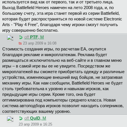
используется вид как от первого, так и от третьего лица.
Выход Battlefield Heroes намечен на лето 2008 года, и, по
большому счету, эта игра станет первой из серии Battlefield,
которая будет распространяться по новой системе Electronic
Arts - "Play 4 Free", благодаря чему игроки смогут получить
игру совершенно бесплатно.
off
PTF
, М
ts
23 апр 2009 в 16:08
Стоимость создания игры, по расчетам ЕА, окупится
благодаря рекламе и микроплатежам. Реклама будет
размещаться исключительно на веб-сайте и в главном меню
игры – в самой игре вы ее не увидите. Посредством же
микроплатежей вы сможете приобретать одежду и различные
устройства, изменяющие внешний вид бойцов, не затрагивая
механику игры. Как нам сообщили, Battlefield Heroes не будет
столь требовательна к уровню и навыкам игроков, как
предыдущие игры серии. Кроме того, она будет
оптимизирована под компьютеры среднего класса. Новая
система автоподбора игроков позволит находить соперников,
соответствующих вашему уровню.
off
QulD
, М
23 апр 2009 в 16:25