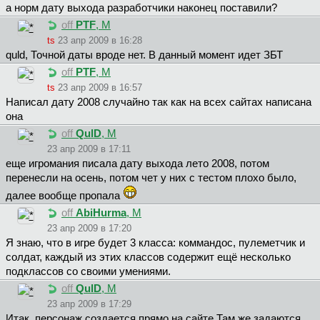
а норм дату выхода разработчики наконец поставили?
off
PTF
, М
ts
23 апр 2009 в 16:28
quld, Точной даты вроде нет. В данный момент идет ЗБТ
off
PTF
, М
ts
23 апр 2009 в 16:57
Написал дату 2008 случайно так как на всех сайтах написана
она
off
QulD
, М
23 апр 2009 в 17:11
еще игромания писала дату выхода лето 2008, потом
перенесли на осень, потом чет у них с тестом плохо было,
далее вообще пропала
off
AbiHurma
, М
23 апр 2009 в 17:20
Я знаю, что в игре будет 3 класса: коммандос, пулеметчик и
солдат, каждый из этих классов содержит ещё несколько
подклассов со своими умениями.
off
QulD
, М
23 апр 2009 в 17:29
Итак, персонаж создается прямо на сайте Там же задаются