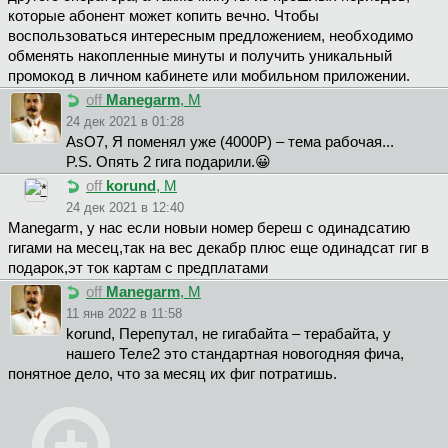
которые абонент может копить вечно. Чтобы
воспользоваться интересным предложением, необходимо
обменять накопленные минуты и получить уникальный
промокод в личном кабинете или мобильном приложении.
off
Manegarm
, М
24 дек 2021 в 01:28
AsO7, Я поменял уже (4000Р) – тема рабочая...
P.S. Опять 2 гига подарили.😀
off
korund
, М
24 дек 2021 в 12:40
Manegarm, у нас если новыи номер береш с одинадсатию
гигами на месец,так на вес декабр плюс еще одинадсат гиг в
подарок,эт ток картам с предплатами
off
Manegarm
, М
11 янв 2022 в 11:58
korund, Перепутал, не гигабайта – терабайта, у
нашего Теле2 это стандартная новогодняя фича,
понятное дело, что за месяц их фиг потратишь.