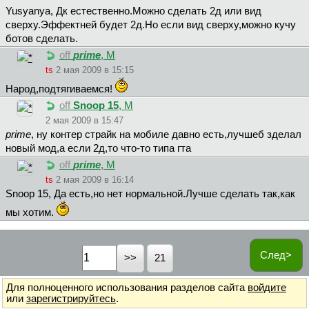
Yusyanya, Дк естественно.Можно сделать 2д или вид
сверху.Эффектней будет 2д.Но если вид сверху,можно кучу
ботов сделать.
off
prime
, М
ts
2 мая 2009 в 15:15
Народ,подтягиваемся!
off
Snoop 15
, М
2 мая 2009 в 15:47
prime
, ну контер страйк на мобиле давно есть,лучшеб зделал
новый мод,а если 2д,то что-то типа гта
off
prime
, М
ts
2 мая 2009 в 16:14
Snoop 15, Да есть,но нет нормальной.Лучше сделать так,как
мы хотим.
След>
21
Для полноценного использования разделов сайта
войдите
или
зарегистрируйтесь
.