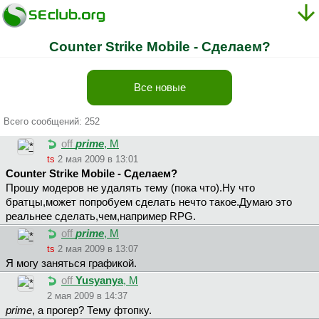
Counter Strike Mobile - Сделаем?
Все новые
Всего сообщений: 252
off
prime
, М
ts
2 мая 2009 в 13:01
Counter Strike Mobile - Сделаем?
Прошу модеров не удалять тему (пока что).Ну что
братцы,может попробуем сделать нечто такое.Думаю это
реальнее сделать,чем,например RPG.
off
prime
, М
ts
2 мая 2009 в 13:07
Я могу заняться графикой.
off
Yusyanya
, М
2 мая 2009 в 14:37
prime
, а прогер? Тему фтопку.