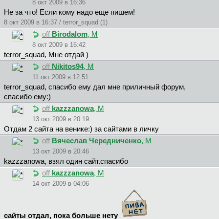
8 окт 2009 в 16:36
Не за что! Если кому надо еще пишем!
8 окт 2009 в 16:37 / terror_squad (1)
off
Birodalom
, М
8 окт 2009 в 16:42
terror_squad, Мне отдай )
off
Nikitos94
, М
11 окт 2009 в 12:51
terror_squad, спасибо ему дал мне приличный форум,
спасибо ему:)
off
kazzzanowa
, М
13 окт 2009 в 20:19
Отдам 2 сайта на венике:) за сайтами в личку
off
Вячеслав Чередниченко
, М
13 окт 2009 в 20:46
kazzzanowa, взял один сайт.спасибо
off
kazzzanowa
, М
14 окт 2009 в 04:06
сайты отдал, пока больше нету