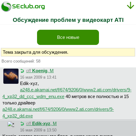
Обсуждение проблем у видеокарт ATI
Все новые
Тема закрыта для обсуждения.
Всего сообщений: 58
off
Koenig
, М
16 мая 2009 в 13:41
Edik-xyz,
a248.e.akamai.net/f/674/9206/0/www2.ati.com/drivers/9-
4_xp32_dd_ccc_wdm_enu.exe
40 метров все полностью и 15
только драйвер
a248.e.akamai.net/f/674/9206/0/www2.ati.com/drivers/9-
4_xp32_dd.exe
off
Edik-xyz
, М
16 мая 2009 в 13:50