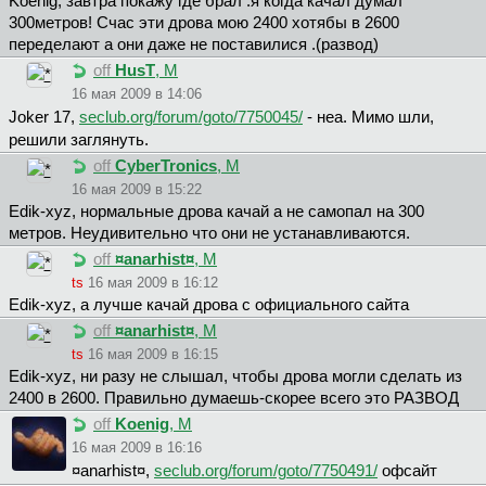
Koenig, завтра покажу где брал .я когда качал думал
300метров! Счас эти дрова мою 2400 хотябы в 2600
переделают а они даже не поставилися .(развод)
off
HusT
, М
16 мая 2009 в 14:06
Joker 17,
seclub.org/forum/goto/7750045/
- неа. Мимо шли,
решили заглянуть.
off
CyberTronics
, М
16 мая 2009 в 15:22
Edik-xyz, нормальные дрова качай а не самопал на 300
метров. Неудивительно что они не устанавливаются.
off
¤anarhist¤
, М
ts
16 мая 2009 в 16:12
Edik-xyz, а лучше качай дрова с официального сайта
off
¤anarhist¤
, М
ts
16 мая 2009 в 16:15
Edik-xyz, ни разу не слышал, чтобы дрова могли сделать из
2400 в 2600. Правильно думаешь-скорее всего это РАЗВОД
off
Koenig
, М
16 мая 2009 в 16:16
¤anarhist¤,
seclub.org/forum/goto/7750491/
офсайт