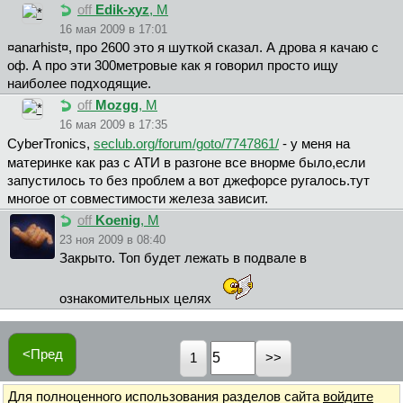
off
Edik-xyz
, М
16 мая 2009 в 17:01
¤anarhist¤, про 2600 это я шуткой сказал. А дрова я качаю с
оф. А про эти 300метровые как я говорил просто ищу
наиболее подходящие.
off
Mozgg
, М
16 мая 2009 в 17:35
CyberTronics,
seclub.org/forum/goto/7747861/
- у меня на
материнке как раз с АТИ в разгоне все внорме было,если
запустилось то без проблем а вот джефорсе ругалось.тут
многое от совместимости железа зависит.
off
Koenig
, М
23 ноя 2009 в 08:40
Закрыто. Топ будет лежать в подвале в
ознакомительных целях
<Пред
1
Для полноценного использования разделов сайта
войдите