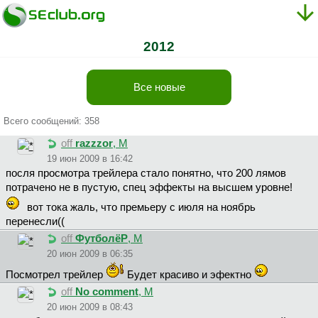
2012
Все новые
Всего сообщений: 358
off
razzzor
, М
19 июн 2009 в 16:42
посля просмотра трейлера стало понятно, что 200 лямов
потрачено не в пустую, спец эффекты на высшем уровне!
вот тока жаль, что премьеру с июля на ноябрь
перенесли((
off
ФутболёР
, М
20 июн 2009 в 06:35
Посмотрел трейлер
Будет красиво и эфектно
off
No comment
, М
20 июн 2009 в 08:43