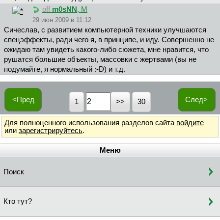
off
m0sNN
, М
29 июн 2009 в 11:12
Cичecлaв, с развитием компьютерной техники улучшаются
спецэффекты, ради чего я, в принципе, и иду. Совершенно не
ожидаю там увидеть какого-либо сюжета, мне нравится, что
рушатся большие объекты, массовки с жертвами (вы не
подумайте, я нормальный :-D) и т.д.
<Пред
След>
1
30
Для полноценного использования разделов сайта
войдите
или
зарегистрируйтесь
.
Меню
Поиск
Кто тут?