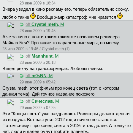
28 июн 2009 в 18:34
Вчера увидел в кино рекламу его, теперь обязательно схожу,
люблю такие
Вообще жанр катастроф мне нравится
off
Crystal meth
, М
28 июн 2009 в 19:45
A че за кино с почти таким таким же названием режисера
Майкла Бея? Про какие то паралельные миры, по моему
28 июн 2009 в 19:46 / Crystal meth (1)
off
Mannhunt
, М
28 июн 2009 в 20:18
Видел реклу на трансформерах. Любопытненько
off
m0sNN
, М
29 июн 2009 в 05:42
Crystal meth, этот фильм про конец света (тот, о котором
данная тема). Дай точное название похожего.
off
Cичecлaв
, М
29 июн 2009 в 07:25
Эти "Концы света" уже раздражают. Режисеры делают деньги
из воздуха. Вот наступит 2012 год и ничего не станется.
Потом снимут про конец света в 2019г. и так далее. А толку-то
нет, люди и далее будут гробить планету...