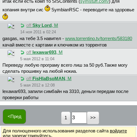
итак если есть комп то SISContents (
symstuff.com/
) для
копания внутри сис
SymbianRSC - переводите на здоровье
off
Sky Lord
, М
14 ноя 2011 в 02:24
gasgas, на тебе 3.5 навител -
www.torrentino.tv/torrents/583180
качай вместе с картами и ключиком из торрентов
off
lexawar693
, М
5 мая 2012 в 11:04
Переведу любую програму всего лиш за 50 руб.Также могу
сделать прошивку на любой нокиа.
off
FisHlaBsoMAN
, М
5 мая 2012 в 12:08
lexawar693, запили симбайн на 3310, деньги передам после
проверки работы
<Пред
1
Для полноценного использования разделов сайта
войдите
или
зарегистрируйтесь
.