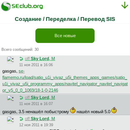
Создание / Переделка / Перевод SIS
Все новые
Всего сообщений: 30
off
Sky Lord
, М
11 ноя 2011 в 16:06
gasgas,
se-
flamemo.ru/load/satio_u1i_vivaz_u5i_themes_apps_games/satio_
u1i_vivaz_u5i_programmy_apps/navitel_navigator_navitel_navigat
or_v5_0_0_1069/18-1-0-2146
off
Sky Lord
, М
11 ноя 2011 в 16:07
gasgas, 3.5 ненашёл побыстрому
нашёл новый 5.0
off
Sky Lord
, М
12 ноя 2011 в 19:39