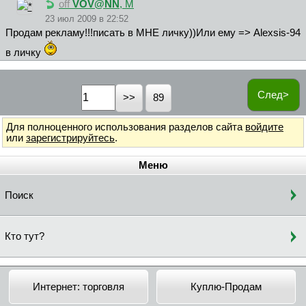
off
VOV@NN
, М
23 июл 2009 в 22:52
Продам рекламу!!!писать в МНЕ личку))Или ему => Alexsis-94
в личку
След>
89
Для полноценного использования разделов сайта
войдите
или
зарегистрируйтесь
.
Меню
Поиск
Кто тут?
Интернет: торговля
Куплю-Продам