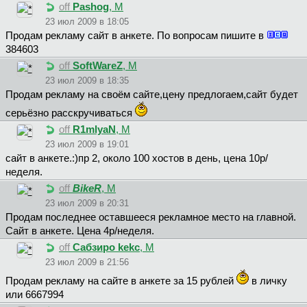
off
Pashog
, М
23 июл 2009 в 18:05
Продам рекламу сайт в анкете. По вопросам пишите в
384603
off
SoftWareZ
, М
23 июл 2009 в 18:35
Продам рекламу на своём сайте,цену предлогаем,сайт будет
серьёзно расскручиваться
off
R1mlyaN
, М
23 июл 2009 в 19:01
сайт в анкете.:)пр 2, около 100 хостов в день, цена 10р/
неделя.
off
BikeR
, М
23 июл 2009 в 20:31
Продам последнее оставшееся рекламное место на главной.
Сайт в анкете. Цена 4р/неделя.
off
Caбзиpo kekc
, М
23 июл 2009 в 21:56
Продам рекламу на сайте в анкете за 15 рублей
в личку
или 6667994