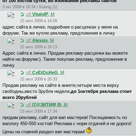
от 100 хостов сутки, во избежании рекламы сайтов
3 окт 2009 в 16:34 / Koenig (1)
off
VitalyIP
, М
22 июл 2009 в 14:09
адрес сайта в личке, подробнее о расценках у меня на
форуме. Так же куплю рекламу, предложения в личку
off
Alexsis
, М
22 июл 2009 в 20:13
Адрес сайта в личке. Продам рекламу-расценки вы можете
найти на форуме:). Также покупаю рекламу, предложение в
личку
off
CvEtOcHeG
, М
22 июл 2009 в 20:33
Продам рекламу на сайте в анкете,четыре места верху
свободны,место 3рубля неделя,
до 1октября реклама стоит
всего 20рублей
off
l7@3ИTИФ 8)
, М
23 июл 2009 в 17:34
продам рекламу, сайт для вап мастеров! Посещаемость по
ваплогу 450-550 хостов! Реклама с норм отдачей и не дорого!
Цены на главной раздел вап мастерам!