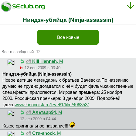
Ниндзя-убийца (Ninja-assassin)
Все новые
Всего сообщений: 12
off
Kill Hannah
, М
ts
12 сен 2009 в 03:40
Ниндзя-убийца (Ninja-assassin)
Новое детище легендарных братьев Вачёвски.По названию
думаю не трудно догадатся о чём будет фильм.качественные
спецэфекты прилогаются. Мировая премьера: 25 ноября
2009. Российская премьера: 3 декабря 2009. Подробней
здесь
www.kinopoisk.ru/level/1/film/406353/
off
Aльтaиp94
, М
12 сен 2009 в 04:44
Какое оригинальное название!!!
off
Cти-shock
, М