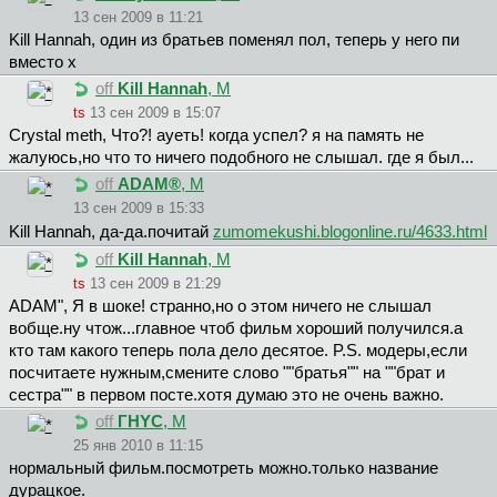
13 сен 2009 в 11:21
Kill Hannah, один из братьев поменял пол, теперь у него пи
вместо х
off
Kill Hannah
, М
ts
13 сен 2009 в 15:07
Crystal meth, Что?! ауеть! когда успел? я на память не
жалуюсь,но что то ничего подобного не слышал. где я был...
off
ADAM®
, М
13 сен 2009 в 15:33
Kill Hannah, да-да.почитай
zumomekushi.blogonline.ru/4633.html
off
Kill Hannah
, М
ts
13 сен 2009 в 21:29
ADAM", Я в шоке! странно,но о этом ничего не слышал
вобще.ну чтож...главное чтоб фильм хороший получился.а
кто там какого теперь пола дело десятое. P.S. модеры,если
посчитаете нужным,смените слово ""братья"" на ""брат и
сестра"" в первом посте.хотя думаю это не очень важно.
off
ГHYC
, М
25 янв 2010 в 11:15
нормальный фильм.посмотреть можно.только название
дурацкое.