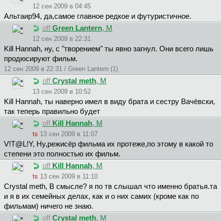
12 сен 2009 в 04:45
Aльтaиp94, да,самое главное редкое и футуристичное.
off
Green Lantern
, М
12 сен 2009 в 22:31
Kill Hannah, ну, с "творением" ты явно загнул. Они всего лишь
продюсируют фильм.
12 сен 2009 в 22:31 / Green Lantern (1)
off
Crystal meth
, М
13 сен 2009 в 10:52
Kill Hannah, ты наверно имел в виду брата и сестру Вачёвски,
так теперь правильно будет
off
Kill Hannah
, М
ts
13 сен 2009 в 11:07
V!T@L!Y, Ну,режисёр фильма их протеже,по этому в какой то
степени это полностью их фильм.
off
Kill Hannah
, М
ts
13 сен 2009 в 11:10
Crystal meth, В смысле? я по тв слышал что именно братья.та
и я в их семейных делах, как и о них самих (кроме как по
фильмам) ничего не знаю.
off
Crystal meth
, М