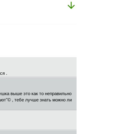
я .
вушка выше это как то неправильно
ают"© , тебе лучше знать можно ли