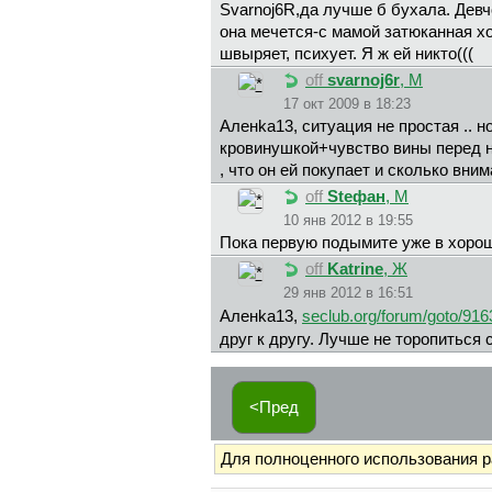
Svarnoj6R,да лучше б бухала. Девчо
она мечется-с мамой затюканная ход
швыряет, психует. Я ж ей никто(((
off
svarnoj6r
, М
17 окт 2009 в 18:23
Aлeнka13, ситуация не простая .. но
кровинушкой+чувство вины перед ни
, что он ей покупает и сколько вним
off
Steфaн
, М
10 янв 2012 в 19:55
Пока первую подымите уже в хорош
off
Katrine
, Ж
29 янв 2012 в 16:51
Aлeнka13,
seclub.org/forum/goto/916
друг к другу. Лучше не торопиться 
<Пред
Для полноценного использования 