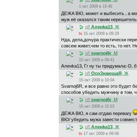
1 окт 2009 в 15:46
ДEЖA BЮ, может и выбесить , а мо
муж её оказался таким нерешитель
off
Aлeнka13
, Ж
ts
15 окт 2009 в 09:29
Нда, дела,дочура практически пере
совсем живет,чем то есть, то нет. 
off
svarnoj6r
, М
15 окт 2009 в 09:41
Aлeнka13, Гг ну ты придумала:-D, 
off
ОсоЗнающаЯ
, Ж
15 окт 2009 в 10:04
Svarnoj6R, и все равно это будет 
способов убедить мужчину в том, 
off
svarnoj6r
, М
15 окт 2009 в 15:53
ДEЖA BЮ, я сам отдаю перевагу
ВЮ/ убедить мужа завести совместно
off
Aлeнka13
, Ж
ts
17 окт 2009 в 09:06