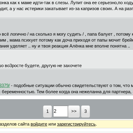
нка как к маме идти-так в слезы. Лупит она ее серьезно,по ходу.
ит, а у нас истерики закатывает из-за капризов своих. А на ра
 всё логично / на сколько я могу судить / , папа балует , потому 
м , мама психует потому как доча приходя от папы мочит брейк
ания уделяет .. ну и твоя реакция Алёнка мне вполне понятна ..
о во3росте будете, другую не захочете
3379/
- подобные ситуации обычно свидетельствуют о том, что
с беременностью. Тем более когда она нежеланна для партнера, 
1
3
разделов сайта
войдите
или
зарегистрируйтесь
.