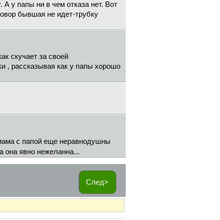
 А у папы ни в чем отказа нет. Вот
зговор бывшая не идет-трубку
как скучает за своей
и , рассказывая как у папы хорошо
 мама с папой еще неравнодушны
а она явно нежеланна...
След>