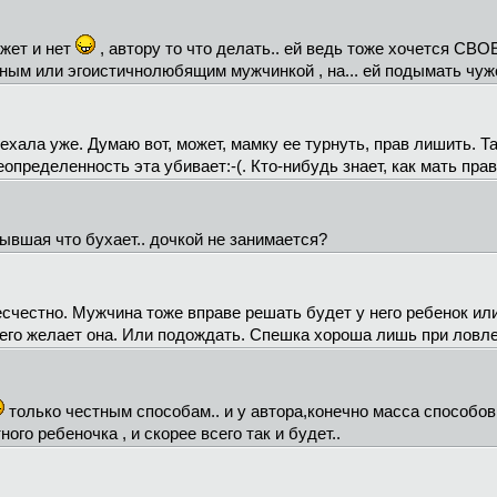
жет и нет
, автору то что делать.. ей ведь тоже хочется СВО
ным или эгоистичнолюбящим мужчинкой , на... ей подымать чужо
ехала уже. Думаю вот, может, мамку ее турнуть, прав лишить. Та
Неопределенность эта убивает:-(. Кто-нибудь знает, как мать пр
бывшая что бухает.. дочкой не занимается?
бесчестно. Мужчина тоже вправе решать будет у него ребенок или
чего желает она. Или подождать. Спешка хороша лишь при ловле
только честным способам.. и у автора,конечно масса способов
го ребеночка , и скорее всего так и будет..