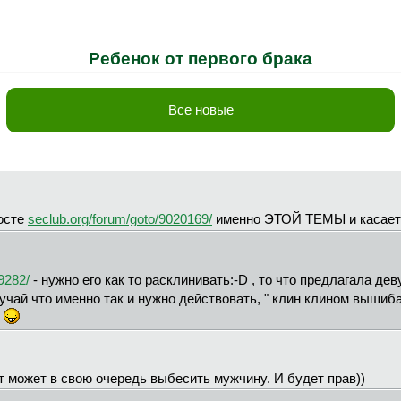
Ребенок от первого брака
Все новые
посте
seclub.org/forum/goto/9020169/
именно ЭТОЙ ТЕМЫ и касаетс
9282/
- нужно его как то расклинивать:-D , то что предлагала де
случай что именно так и нужно действовать, " клин клином вышиб
й
ет может в свою очередь выбесить мужчину. И будет прав))