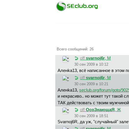
Всего сообщений: 26
off
svarnoj6r
, М
30 сен 2009 в 10:12
Aлeнka13, всё написанное в этом 
off
svarnoj6r
, М
30 сен 2009 в 10:21
Aлeнka13,
seclub.org/forum/goto/902
и некрасиво.. но может тут такой 
ТАК действовать с твоим мужчино
off
ОсоЗнающаЯ
, Ж
30 сен 2009 в 18:51
Svarnoj6R, да уж, "случайный" зал
off
svarnoj6r
, М