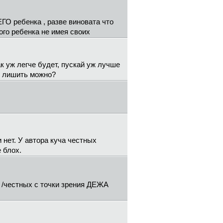
ЕГО ребенка , разве виновата что
го ребенка не имея своих
к уж легче будет, пускай уж лучше
ав лишить можно?
 нет. У автора куча честных
 блох.
 /честных с точки зрения ДЕЖА