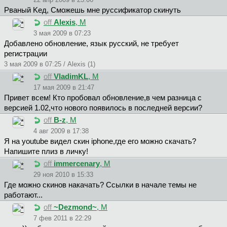
Pвaный Keд, Сможешь мне руссификатор скинуть
off
Alexis
, М
3 мая 2009 в 07:23
Добавлено обновление, язык русский, не требует
регистрации
3 мая 2009 в 07:25 / Alexis (1)
off
VladimKL
, М
17 мая 2009 в 21:47
Привет всем! Кто пробовал обновление,в чем разница с
версией 1.02,что нового появилось в последней версии?
off
B-z
, М
4 авг 2009 в 17:38
Я на youtube видел скин iphone,где его можно скачать?
Напишите плиз в личку!
off
immercenary
, М
29 ноя 2010 в 15:33
Где можно скинов накачать? Ссылки в начале темы не
работают...
off
~Dezmond~
, М
7 фев 2011 в 22:29