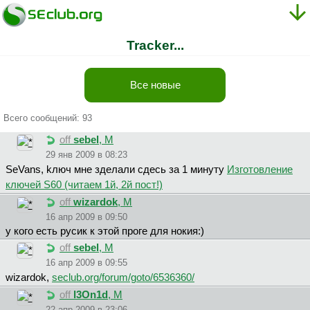
Tracker...
Все новые
Всего сообщений: 93
off
sebel
, М
29 янв 2009 в 08:23
SeVans, kлюч мне зделали сдесь за 1 минуту
Изготовление
ключей S60 (читаем 1й, 2й пост!)
off
wizardok
, М
16 апр 2009 в 09:50
у кого есть русик к этой проге для нокия:)
off
sebel
, М
16 апр 2009 в 09:55
wizardok,
seclub.org/forum/goto/6536360/
off
l3On1d
, М
22 апр 2009 в 23:06