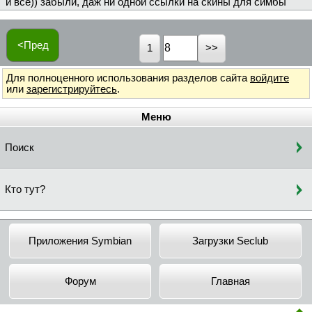
и все)) забыли, даж ни одной ссылки на скины для симбы
<Пред
1
Для полноценного использования разделов сайта
войдите
или
зарегистрируйтесь
.
Меню
Поиск
Кто тут?
Приложения Symbian
Загрузки Seclub
Форум
Главная