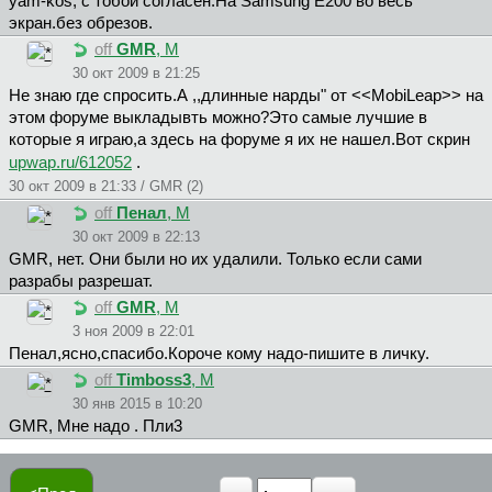
yam-kos, с тобой согласен.На Samsung E200 во весь
экран.без обрезов.
off
GMR
, М
30 окт 2009 в 21:25
Не знаю где спросить.А ,,длинные нарды" от <<MobiLeap>> на
этом форуме выкладывть можно?Это самые лучшие в
которые я играю,а здесь на форуме я их не нашел.Вот скрин
upwap.ru/612052
.
30 окт 2009 в 21:33 / GMR (2)
off
Пeнaл
, М
30 окт 2009 в 22:13
GMR, нет. Они были но их удалили. Только если сами
разрабы разрешат.
off
GMR
, М
3 ноя 2009 в 22:01
Пeнaл,ясно,спасибо.Короче кому надо-пишите в личку.
off
Timboss3
, М
30 янв 2015 в 10:20
GMR, Мне надо . Пли3