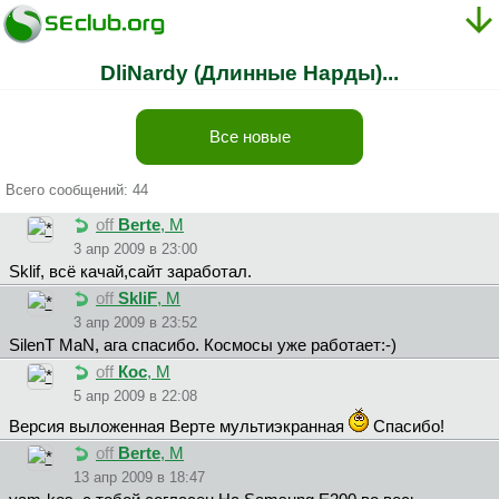
DliNardy (Длинные Нарды)...
Все новые
Всего сообщений: 44
off
Berte
, М
3 апр 2009 в 23:00
Sklif, всё качай,сайт заработал.
off
SkliF
, М
3 апр 2009 в 23:52
SilenT MaN, ага спасибо. Космосы уже работает:-)
off
Кос
, М
5 апр 2009 в 22:08
Версия выложенная Верте мультиэкранная
Спасибо!
off
Berte
, М
13 апр 2009 в 18:47