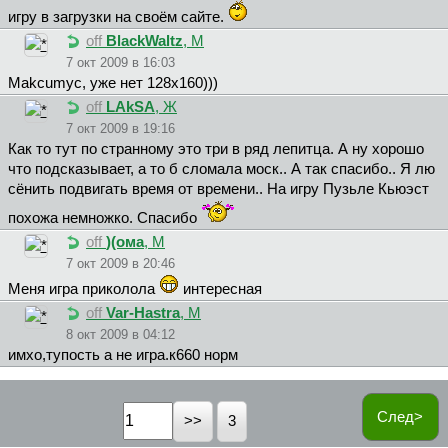
игру в загрузки на своём сайте.
off
BlackWaltz
, М
7 окт 2009 в 16:03
Makcumyc, уже нет 128x160)))
off
LAkSA
, Ж
7 окт 2009 в 19:16
Как то тут по странному это три в ряд лепитца. А ну хорошо
что подсказывает, а то б сломала моск.. А так спасибо.. Я лю
сёнить подвигать время от времени.. На игру Пузьле Кьюэст
похожа немножко. Спасибо
off
)(oмa
, М
7 окт 2009 в 20:46
Меня игра приколола
интересная
off
Var-Hastra
, М
8 окт 2009 в 04:12
имхо,тупость а не игра.к660 норм
След>
3