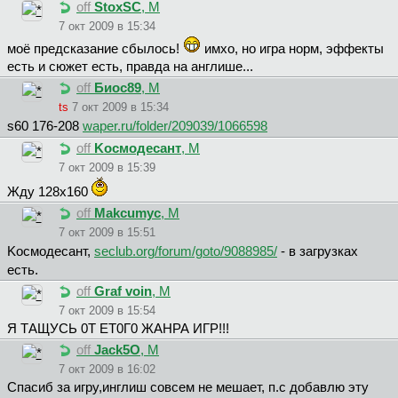
off
StoxSC
, М
7 окт 2009 в 15:34
моё предсказание сбылось!
имхо, но игра норм, эффекты
есть и сюжет есть, правда на англише...
off
Биoc89
, М
ts
7 окт 2009 в 15:34
s60 176-208
waper.ru/folder/209039/1066598
off
Kocмoдecaнт
, М
7 окт 2009 в 15:39
Жду 128х160
off
Makcumyc
, М
7 окт 2009 в 15:51
Kocмoдecaнт,
seclub.org/forum/goto/9088985/
- в загрузках
есть.
off
Graf voin
, М
7 окт 2009 в 15:54
Я ТАЩУСЬ 0Т ЕТ0Г0 ЖАНРА ИГР!!!
off
Jack5O
, М
7 окт 2009 в 16:02
Спасиб за игру,инглиш совсем не мешает, п.с добавлю эту