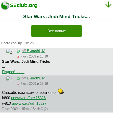
Star Wars: Jedi Mind Tricks...
Все новые
Всего сообщений: 28
off
Биoc89
, М
ts
7 окт 2009 в 15:19
Star Wars: Jedi Mind Tricks
...
Подробнее...
off
Биoc89
, М
ts
7 окт 2009 в 15:19
Спасибо вам всем-оперативно
k800
upwww.ru/?id=15826
w810
upwww.ru/?id=15827
7 окт 2009 в 15:44 / SaNeC (2)