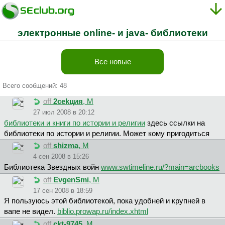
электронные online- и java- библиотеки
Все новые
Всего сообщений: 48
off
2cekция
, М
27 июл 2008 в 20:12
библиотеки и книги по истории и религии
здесь ссылки на
библиотеки по истории и религии. Может кому пригодиться
off
shizma
, М
4 сен 2008 в 15:26
Библиотека Звездных войн
www.swtimeline.ru/?main=arcbooks
off
EvgenSmi
, М
17 сен 2008 в 18:59
Я пользуюсь этой библиотекой, пока удобней и крупней в
вапе не видел.
biblio.prowap.ru/index.xhtml
off
ckt-9745
, М