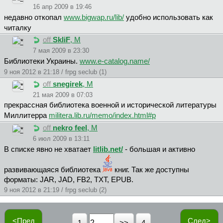
16 апр 2009 в 19:46
недавно откопал
www.bigwap.ru/lib/
удобно использовать как
читалку
off
SkliF
, М
7 мая 2009 в 23:30
Библиотеки Украины.
www.e-catalog.name/
9 ноя 2012 в 21:18 / frpg seclub (1)
off
snegirek
, М
21 мая 2009 в 07:03
прекрассная библиотека военной и исторической литературы
Миллитерра
militera.lib.ru/memo/index.html#p
off
nekro feel
, М
6 июл 2009 в 13:11
В списке явно не хватает
litlib.net/
- большая и активно
развивающаяся библиотека
книг. Так же доступны
форматы: JAR, JAD, FB2, TXT, EPUB.
9 ноя 2012 в 21:19 / frpg seclub (2)
<Пред
След>
1
4