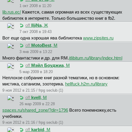
1 окт 2008 в 11:20
lib.rus.ec/
Кажется, самая огромная из всех существующих
библиотек в интернете. Только большинство книг в fb2.
off
IljiNa
, Ж
7 окт 2008 в 19:43
Вот еще одна хорошая ява библиотека
www.zipsites.ru
off
MotoBest
, М
3 янв 2009 в 13:22
Много фантастики и др. для RM.
itlibitum.ru/library/index.html
off
Мэйл Боуджиа
, М
5 мар 2009 в 18:20
Неплохое собрание книг разной тематики, но в основном:
мистика, сатанизм, эзотерика.
hellfuck.h2m.ru/library
9 ноя 2012 в 21:15 / frpg seclub (1)
off
kvell
, М
26 мар 2009 в 22:28
spaces.ru/shared_zone/?dir=1796
Всего понемножку,есть
учебники.
9 ноя 2012 в 21:16 / frpg seclub (1)
off
karbid
, М