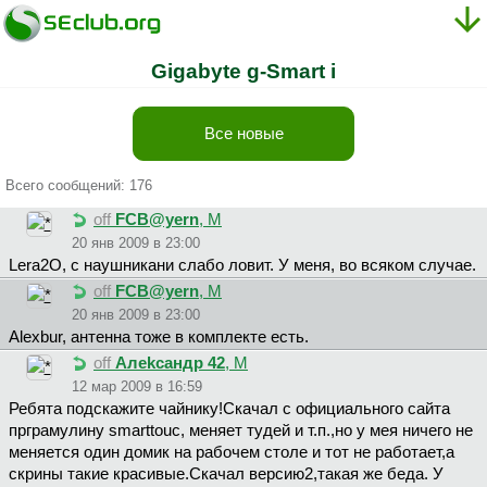
Gigabyte g-Smart i
Все новые
Всего сообщений: 176
off
FCB@yern
, М
20 янв 2009 в 23:00
Lera2O, с наушникани слабо ловит. У меня, во всяком случае.
off
FCB@yern
, М
20 янв 2009 в 23:00
Alexbur, антенна тоже в комплекте есть.
off
Aлekcaндp 42
, М
12 мар 2009 в 16:59
Ребята подскажите чайнику!Скачал с официального сайта
прграмулину smarttouc, меняет тудей и т.п.,но у мея ничего не
меняется один домик на рабочем столе и тот не работает,а
скрины такие красивые.Скачал версию2,такая же беда. У