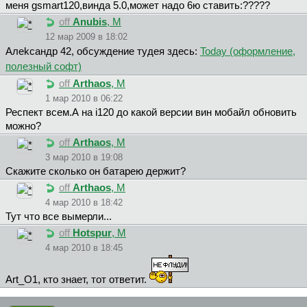
меня gsmart120,винда 5.0,может надо 6ю ставить:?????
off
Anubis
, М
12 мар 2009 в 18:02
Aлekcaндp 42, обсуждение тудея здесь:
Today (оформление,
полезный софт)
off
Arthaos
, М
1 мар 2010 в 06:22
Респект всем.А на i120 до какой версии вин мобайл обновить
можно?
off
Arthaos
, М
3 мар 2010 в 19:08
Скажите сколько он батарею держит?
off
Arthaos
, М
4 мар 2010 в 18:42
Тут что все вымерли...
off
Hotspur
, М
4 мар 2010 в 18:45
Art_O1, кто знает, тот ответит.