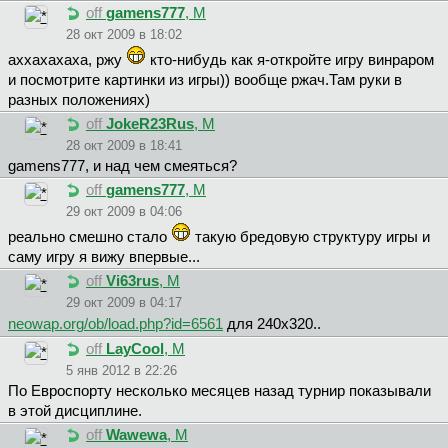
off
gamens777
, М
28 окт 2009 в 18:02
аххахахаха, ржу
кто-нибудь как я-откройте игру винраром
и посмотрите картинки из игры)) вообще ржач.Там руки в
разных положениях)
off
JokeR23Rus
, М
28 окт 2009 в 18:41
gamens777, и над чем смеяться?
off
gamens777
, М
29 окт 2009 в 04:06
реально смешно стало
такую бредовую структуру игры и
саму игру я вижу впервые...
off
Vi63rus
, М
29 окт 2009 в 04:17
neowap.org/ob/load.php?id=6561
для 240х320..
off
LayCool
, М
5 янв 2012 в 22:26
По Евроспорту несколько месяцев назад турнир показывали
в этой дисциплине.
off
Wawewa
, М