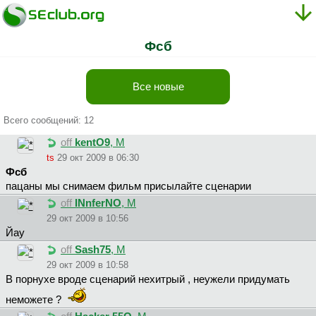
Фсб
Все новые
Всего сообщений: 12
off
kentO9
, М
ts
29 окт 2009 в 06:30
Фсб
пацаны мы снимаем фильм присылайте сценарии
off
INnferNO
, М
29 окт 2009 в 10:56
Йау
off
Sash75
, М
29 окт 2009 в 10:58
В порнухе вроде сценарий нехитрый , неужели придумать
неможете ?