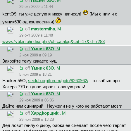
off
Hacker 55O
, М
29 окт 2009 в 11:44
kentO9, ты уже целую книжку написал!
(Мы с ним и с
умник630 одноклассники)
off
mastermiha
, М
29 окт 2009 в 11:48
www.7vbf.info/index.php?gl=catalog&cat=17&id=7283
off
Yмниk 63O
, М
2 ноя 2009 в 09:19
Закройте тему какаето чуш
off
Yмниk 63O
, М
5 ноя 2009 в 18:21
Hacker 55O,
seclub.org/forum/goto/9260962/
- ты забыл про
Хакера 770 он унас играет главную роль!
off
Yмниk 63O
, М
29 ноя 2009 в 06:36
Дайте нам сцинарий ! Неужели не у кого не работают мозги
off
Xapдkopщиk:
, М
29 ноя 2009 в 13:28
Дед ловит гнилую рыбу, бабка её съедает, после чего теряет