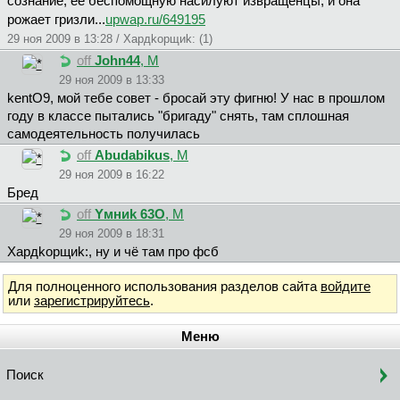
сознание, её беспомощную насилуют извращенцы, и она
рожает гризли...
upwap.ru/649195
29 ноя 2009 в 13:28 / Xapдkopщиk: (1)
off
John44
, М
29 ноя 2009 в 13:33
kentO9, мой тебе совет - бросай эту фигню! У нас в прошлом
году в классе пытались "бригаду" снять, там сплошная
самодеятельность получилась
off
Abudabikus
, М
29 ноя 2009 в 16:22
Бред
off
Yмниk 63O
, М
29 ноя 2009 в 18:31
Xapдkopщиk:, ну и чё там про фсб
Для полноценного использования разделов сайта
войдите
или
зарегистрируйтесь
.
Меню
Поиск