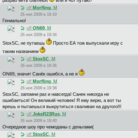
разраб веть Gameloft
или я чот путаю?
off
Morfling
, М
26 ноя 2009 в 19:19
Гениально!
off
ON69
, М
26 ноя 2009 в 19:34
StoxSC, не путаешь
Просто ЕА тож выпускали игру с
таким названием
off
StoxSC
, М
26 ноя 2009 в 19:36
ON69, значит Санёк ошибся, а не я
off
Morfling
, М
26 ноя 2009 в 19:38
StoxSC, запомни раз и навсегда! Санек никогда не
ошибаеться! Он великий человек! Я ему верю, а вот ты
врешь и пытаешься выкрутиться сваливая на другого!!!
off
JokeR23Rus
, М
26 ноя 2009 в 19:40
Очередное шоу про чемоданы с деньгами(
off
StoxSC
, М