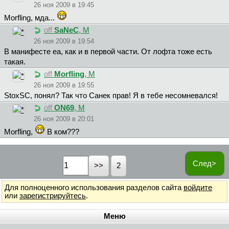
26 ноя 2009 в 19:45
Morfling, мда...
off
SaNeC
, М
26 ноя 2009 в 19:54
В манифесте еа, как и в первой части. От лофта тоже есть
такая.
off
Morfling
, М
26 ноя 2009 в 19:55
StoxSC, понял? Так что Санек прав! Я в тебе несомневался!
off
ON69
, М
26 ноя 2009 в 20:01
Morfling,
В ком???
След>
2
Для полноценного использования разделов сайта
войдите
или
зарегистрируйтесь
.
Меню