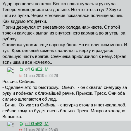
Удар прошелся по цели. Вошка пошатнулась и рухнула.
Теперь можно двигаться дальше. Но что это за гул? Звуки
шли из пупка. Через мгновение показалась полчище вошек.
Как видимо это детки.
Принц дернулся от внезапного холода на животе. От этой
тряски камешек выпал из внутреннего кармана во внутрь, за
рубаху.
Снежинка уложил еще парочку блох. Но их слишком много. И
тут.. Кристальный камень свалился с верху и раздавил
большую часть врагов. Снежинка приблизился к нему. Яркая
вспышка и все исчезло..
off
GnE2
, М
ts
11 янв 2010 в 23:28
Россия. Сибирь.
- Сделаем это по быстрому.. Окей?.. - он схватил снегурку за
руку и побежал к ближайшей речке. Прыжок. Треск. Они оба
сильно шлепаются об лед.
- Блин.. Ох уж эта Сибирь..- снегурка стояла и потирала лоб,
сейчас кому то будет очень больно. Треск. Мокро и холодно.
Вспышка.
off
GnE2
, М
ts
11 янв 2010 в 23:40