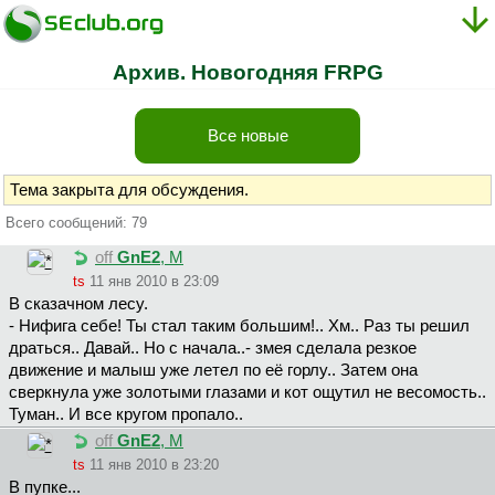
Архив. Новогодняя FRPG
Все новые
Тема закрыта для обсуждения.
Всего сообщений: 79
off
GnE2
, М
ts
11 янв 2010 в 23:09
В сказачном лесу.
- Нифига себе! Ты стал таким большим!.. Хм.. Раз ты решил
драться.. Давай.. Но с начала..- змея сделала резкое
движение и малыш уже летел по её горлу.. Затем она
сверкнула уже золотыми глазами и кот ощутил не весомость..
Туман.. И все кругом пропало..
off
GnE2
, М
ts
11 янв 2010 в 23:20
В пупке...