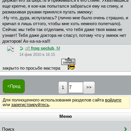
держал его за шерсть и прижимался к его спине. Ухватившись
еще крепче, я кое-как попытался забраться ему на спину, и
размахивая руками принялся пугать змеюку:
-Ну что, дура, испугалась? (лично мне было очень страшно, и
кричал я лишь оттого, чтобы мне хоть немного полегчало).
Сейчас мы тебя так отделаем, что тебя даже твоя мама не
узнает! Тебя даже доктора не спасут, потому что у змеюк нет
докторов! Ах-ха-ха-ха!!!
off
frpg seclub
, М
14 фев 2010 в 16:15
закрыто по просьбе мастера
<Пред
1
Для полноценного использования разделов сайта
войдите
или
зарегистрируйтесь
.
Меню
Поиск