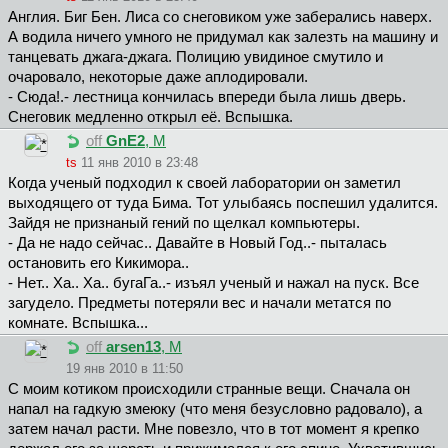
Англия. Биг Бен. Лиса со снеговиком уже заберались наверх.
А водила ничего умного не придумал как залезть на машину и
танцевать джага-джага. Полицию увидиное смутило и
очаровало, некоторые даже аплодировали.
- Сюда!.- лестница кончилась впереди была лишь дверь.
Снеговик медленно открыл её. Вспышка.
off
GnE2
, М
ts
11 янв 2010 в 23:48
Когда ученый подходил к своей лаборатории он заметил
выходящего от туда Бима. Тот улыбаясь поспешил удалится.
Зайдя не признаный гений по щелкал компьютеры.
- Да не надо сейчас.. Давайте в Новый Год..- пыталась
остановить его Кикимора..
- Нет.. Ха.. Ха.. бугаГа..- изъял ученый и нажал на пуск. Все
загудело. Предметы потеряли вес и начали метатся по
комнате. Вспышка...
off
arsen13
, М
19 янв 2010 в 11:50
С моим котиком происходили странные вещи. Сначала он
напал на гадкую змеюку (что меня безусловно радовало), а
затем начал расти. Мне повезло, что в тот момент я крепко