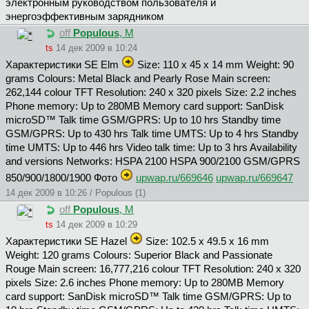
электронным руководством пользователя и
энергоэффективным зарядником
off
Populous
, М
ts
14 дек 2009 в 10:24
Характеристики SE Elm
Size: 110 x 45 x 14 mm Weight: 90
grams Colours: Metal Black and Pearly Rose Main screen:
262,144 colour TFT Resolution: 240 x 320 pixels Size: 2.2 inches
Phone memory: Up to 280MB Memory card support: SanDisk
microSD™ Talk time GSM/GPRS: Up to 10 hrs Standby time
GSM/GPRS: Up to 430 hrs Talk time UMTS: Up to 4 hrs Standby
time UMTS: Up to 446 hrs Video talk time: Up to 3 hrs Availability
and versions Networks: HSPA 2100 HSPA 900/2100 GSM/GPRS
850/900/1800/1900 Фото
upwap.ru/669646
upwap.ru/669647
14 дек 2009 в 10:26 / Populous (1)
off
Populous
, М
ts
14 дек 2009 в 10:29
Характеристики SE Hazel
Size: 102.5 x 49.5 x 16 mm
Weight: 120 grams Colours: Superior Black and Passionate
Rouge Main screen: 16,777,216 colour TFT Resolution: 240 x 320
pixels Size: 2.6 inches Phone memory: Up to 280MB Memory
card support: SanDisk microSD™ Talk time GSM/GPRS: Up to