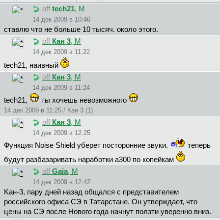
off
tech21
, М
14 дек 2009 в 10:46
ставлю что не больше 10 тысяч. около этого.
off
Кан 3
, М
14 дек 2009 в 11:22
tech21, наивный
off
Кан 3
, М
14 дек 2009 в 11:24
tech21,
ты хочешь невозможного
14 дек 2009 в 11:25 / Кан 3 (1)
off
Кан 3
, М
14 дек 2009 в 12:25
Функция Noise Shield уберет посторонние звуки.
теперь
будут разбазаривать наработки а300 по копейкам
off
Gaia
, М
14 дек 2009 в 12:42
Kaн-3, пару дней назад общался с представителем
российского офиса СЭ в Татарстане. Он утверждает, что
цены на СЭ после Нового года начнут ползти уверенно вниз.