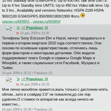
10 hrs Standby time GSM/GPRS: Up to 430 hrs Talk time UMTS:
Up to 4 hrs Standby time UMTS: Up to 450 hrs Video talk time: Up
to 3 hrs , Availability and versions Networks: HSPA 2100 HSPA
900/2100 GSM/GPRS 850/900/1800/1900 Фото
upwap.ru/669651
,
upwap.ru/669654
off
Populous
, М
ts
14 дек 2009 в 10:30
Телефоны Sony Ericsson Elm и Hazel, начнут продаваться в
первом и втором квартале 2010 года соответственно. Они
похожи по основным характеристикам, отличаясь лишь
форм-фактором и некоторыми деталями. Обе модели
поддерживают поиск Google и сервисы Google Maps и
Wisepilot, а также социальные сети Facebook, Myspace и
Twitter.
14 дек 2009 в 10:31 / Populous (2)
off
Populous
, М
ts
14 дек 2009 в 10:33
Мне лично моноблок нравится,жаль только с дисплеем опять
облом...зато в слайдер 2.6" не пожалели,до сих пор
удивлен.О стоимости аппаратов как всегда ничего не
известно...
14 дек 2009 в 10:39 / Populous (1)