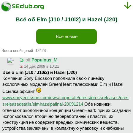
Всё об Elm (J10 / J10i2) и Hazel (J20)
Все новые
Всего сообщений: 13428
off
Populous
, М
ts
14 дек 2009 в 10:21
Всё о Elm (J10 / J10i2) и Hazel (J20)
Компания Sony Ericsson пополнила свою линейку
экологичных моделей GreenHeart телефонами Elm и Hazel
Ссылка офсайт
www.sonyericsson.com/cws/corporate/press/pressreleases/pres
sreleasedetails/elmhazelpafinal-20091214
Обе новинки
отвечают экологичной концепции GreenHeart: при их создании
использовался вторично переработанный пластик, их
конструкция не содержит вредных химических веществ,
устройства заключены в компактную упаковку и снабжены