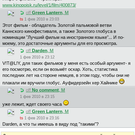
www.kinopoisk.ru/level/1/film/400873/
off
Green Lantern
, М
ts
1 фев 2010 в 23:03
Этот фильм - обладатель Золотой пальмовой ветви
Каннского кинофестиваля, а также Золотого глобуса в
номинации "Лучший фильм на иностранном языке"... И по-
моему, это достаточные аргументы для его просмотра.
off
Darden
, М
1 фев 2010 в 23:12
V!T@L!Y, для таких фильмов у меня есть особый аргумент- я
его посмотрю, если он возьмёт оскар. Хоть, статистика
последних лет на стороне немцев, в этом году, чтобы они не
плакали им вручили глобус. Ауфидерзейн хер Хайнике
off
No comment
, М
1 фев 2010 в 23:15
уже лежит, ждет своего часа
off
Green Lantern
, М
ts
1 фев 2010 в 23:16
Darden, а что ты имеешь в виду под "такими"?