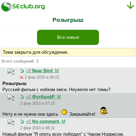
Розыгрыш
Все новые
Тема закрыта для обсуждения.
Всего сообщений: 3
off
Near Bird
, М
ts
2 фев 2010 в 06:01
Розыгрыш
Русский фильм с нойзом эмси. Неужели нет темы?
off
ФутболёР
, М
2 фев 2010 в 07:15
Нету и не нужна она здесь
Закрывайте!
off
No comment
, М
2 фев 2010 в 08:11
Новый фильм "Я опять всех победил" с Чаком Норрисом.