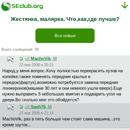
Жестянка, малярка. Что,как,где лучше?
Все новые
Всего сообщений: 39
off
MachoVik
, М
22 янв 2008 в 20:21
Народ,у меня вопрос.Хочу полностью перекрасить кузов на
копейке,также поменять передние крылья и
передок(фартук),возможно потребуется замена передних
лонжеронов(машине 30 лет и они немного ушли вверх).Еще
нужно выправить 5 небольших вмятин и подварить угол на
двери.Во сколько мне это обойдется?
off
Sash75
, М
22 янв 2008 в 21:14
MachoVik, раз в пять больше чем стоит сама машина...это
кроме шуток...