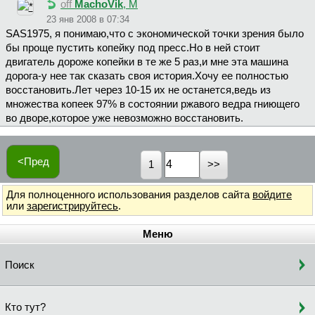
off
MachoVik
, М
23 янв 2008 в 07:34
SAS1975, я понимаю,что с экономической точки зрения было
бы проще пустить копейку под пресс.Но в ней стоит
двигатель дороже копейки в те же 5 раз,и мне эта машина
дорога-у нее так сказать своя история.Хочу ее полностью
восстановить.Лет через 10-15 их не останется,ведь из
множества копеек 97% в состоянии ржавого ведра гниющего
во дворе,которое уже невозможно восстановить.
<Пред
1
Для полноценного использования разделов сайта
войдите
или
зарегистрируйтесь
.
Меню
Поиск
Кто тут?