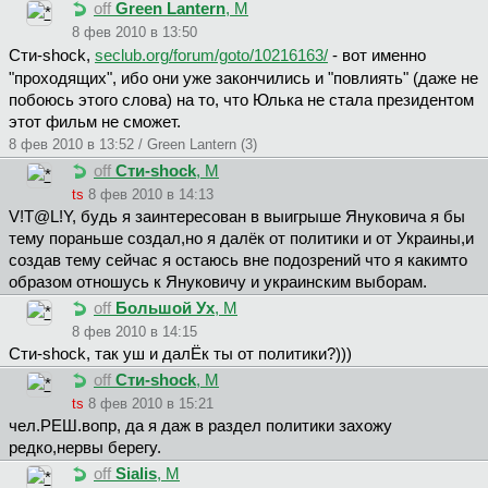
off
Green Lantern
, М
8 фев 2010 в 13:50
Cти-shock,
seclub.org/forum/goto/10216163/
- вот именно
"проходящих", ибо они уже закончились и "повлиять" (даже не
побоюсь этого слова) на то, что Юлька не стала президентом
этот фильм не сможет.
8 фев 2010 в 13:52 / Green Lantern (3)
off
Cти-shock
, М
ts
8 фев 2010 в 14:13
V!T@L!Y, будь я заинтересован в выигрыше Януковича я бы
тему пораньше создал,но я далёк от политики и от Украины,и
создав тему сейчас я остаюсь вне подозрений что я какимто
образом отношусь к Януковичу и украинским выборам.
off
Большой Ух
, М
8 фев 2010 в 14:15
Cти-shock, так уш и далЁк ты от политики?)))
off
Cти-shock
, М
ts
8 фев 2010 в 15:21
чeл.PEШ.вoпp, да я даж в раздел политики захожу
редко,нервы берегу.
off
Sialis
, М