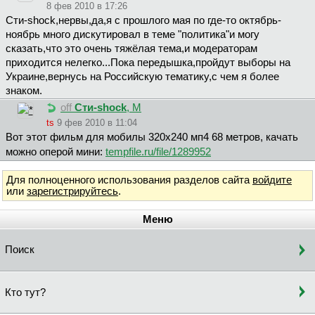
8 фев 2010 в 17:26
Cти-shock,нервы,да,я с прошлого мая по где-то октябрь-
ноябрь много дискутировал в теме "политика"и могу
сказать,что это очень тяжёлая тема,и модераторам
приходится нелегко...Пока передышка,пройдут выборы на
Украине,вернусь на Российскую тематику,с чем я более
знаком.
off
Cти-shock
, М
ts
9 фев 2010 в 11:04
Вот этот фильм для мобилы 320х240 мп4 68 метров, качать
можно оперой мини:
tempfile.ru/file/1289952
Для полноценного использования разделов сайта
войдите
или
зарегистрируйтесь
.
Меню
Поиск
Кто тут?