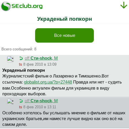
Украденый попкорн
Все новые
Всего сообщений: 8
off
Cти-shock
, М
ts
8 фев 2010 в 13:09
Украденый попкорн
Журналистский фильм о Лазаренко и Тимошенко.Вот
ссылочка:
globalist.org.ua/?p=27448
Правда или нет - судить
вам.Особенно актуален фильм для украинцев в виду
проходящих выборов.
off
Cти-shock
, М
ts
8 фев 2010 в 13:11
Особенно хотелось бы услышать мнение о фильме от наших
украинских братьев,им наместе лучше видно как оно всё на
самом деле.