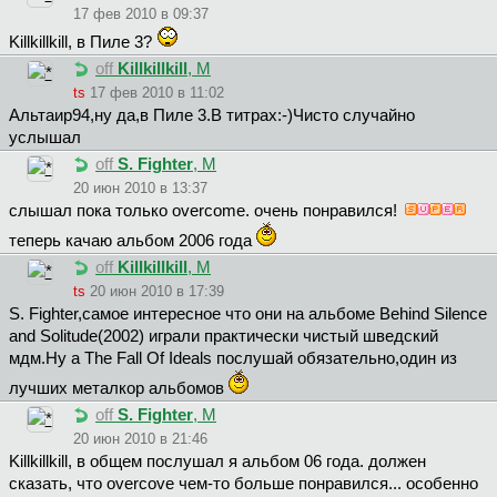
17 фев 2010 в 09:37
Killkillkill, в Пиле 3?
off
Killkillkill
, М
ts
17 фев 2010 в 11:02
Aльтaиp94,ну да,в Пиле 3.В титрах:-)Чисто случайно
услышал
off
S. Fighter
, М
20 июн 2010 в 13:37
слышал пока только overcome. очень понравился!
теперь качаю альбом 2006 года
off
Killkillkill
, М
ts
20 июн 2010 в 17:39
S. Fighter,самое интересное что они на альбоме Behind Silence
and Solitude(2002) играли практически чистый шведский
мдм.Ну а The Fall Of Ideals послушай обязательно,один из
лучших металкор альбомов
off
S. Fighter
, М
20 июн 2010 в 21:46
Killkillkill, в общем послушал я альбом 06 года. должен
сказать, что overcove чем-то больше понравился... особенно