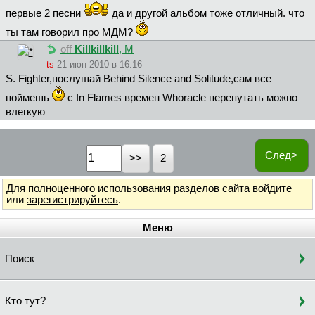
первые 2 песни
да и другой альбом тоже отличный. что
ты там говорил про МДМ?
off
Killkillkill
, М
ts
21 июн 2010 в 16:16
S. Fighter,послушай Behind Silence and Solitude,сам все
поймешь
с In Flames времен Whoracle перепутать можно
влегкую
След>
2
Для полноценного использования разделов сайта
войдите
или
зарегистрируйтесь
.
Меню
Поиск
Кто тут?