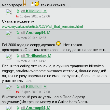
мало трафа
так бы скачял . . .
off
Killkillkill
, М
ts
16 фев 2010 в 12:06
Скачать можете тут
www.myzuka.ru/artists/1279/all_that_remains.html
off
Aльтaиp94
, М
16 фев 2010 в 12:37
FoI 2006 года,не совру,идеален
Нет треков-
проxодняков.Оверком тоже xорош,но недостатки все же есть
off
Thrillseeker
, М
16 фев 2010 в 13:43
Песня this calling хит конечно, в лучших традициях killswitch
engage, альбом overcome оказался отстоем, больно сладкий
он, так ни разу нормально не смог послушать, больше ничего
у них не слышал.
off
Killkillkill
, М
ts
16 фев 2010 в 17:08
Я кстати первый раз их услышал в Пиле 3,сразу
зацепили:-)Их трек по моему и в Guitar Hero 3 есть
off
Aльтaиp94
, М