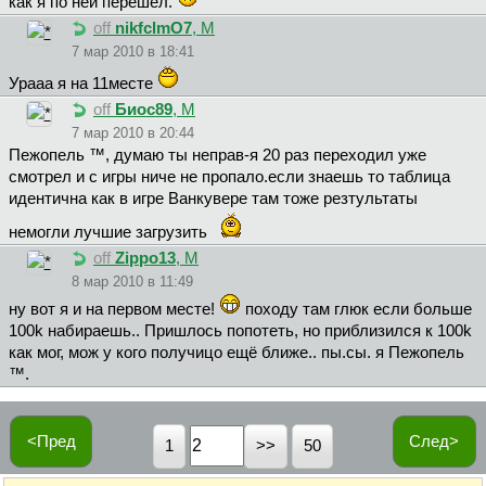
как я по ней перешёл.
off
nikfclmO7
, М
7 мар 2010 в 18:41
Урааа я на 11месте
off
Биoc89
, М
7 мар 2010 в 20:44
Пeжoпeль ™, думаю ты неправ-я 20 раз переходил уже
смотрел и с игры ниче не пропало.если знаешь то таблица
идентична как в игре Ванкувере там тоже резтультаты
немогли лучшие загрузить
off
Zippo13
, М
8 мар 2010 в 11:49
ну вот я и на первом месте!
походу там глюк если больше
100k набираешь.. Пришлось попотеть, но приблизился к 100k
как мог, мож у кого получицо ещё ближе.. пы.сы. я Пежопель
™.
<Пред
След>
1
50