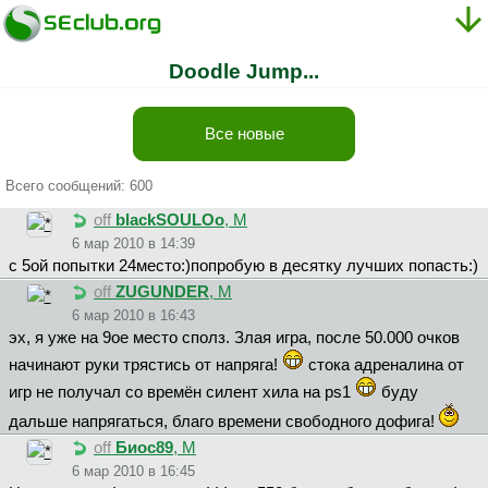
Doodle Jump...
Все новые
Всего сообщений: 600
off
blackSOULOo
, М
6 мар 2010 в 14:39
с 5ой попытки 24место:)попробую в десятку лучших попасть:)
off
ZUGUNDER
, М
6 мар 2010 в 16:43
эх, я уже на 9ое место сполз. Злая игра, после 50.000 очков
начинают руки трястись от напряга!
стока адреналина от
игр не получал со времён силент хила на ps1
буду
дальше напрягаться, благо времени свободного дофига!
off
Биoc89
, М
6 мар 2010 в 16:45