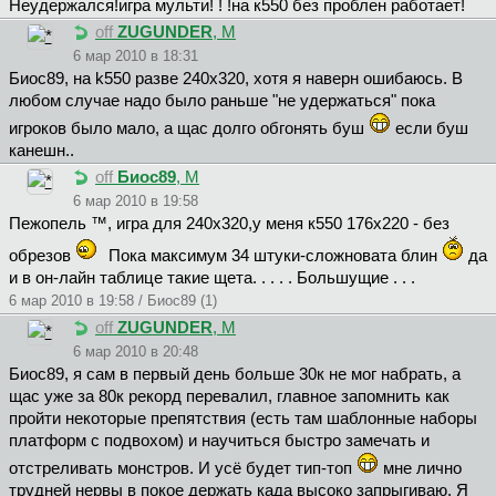
Неудержался!игра мульти! ! !на к550 без проблен работает!
off
ZUGUNDER
, М
6 мар 2010 в 18:31
Биoc89, на k550 разве 240x320, хотя я наверн ошибаюсь. В
любом случае надо было раньше "не удержаться" пока
игроков было мало, а щас долго обгонять буш
если буш
канешн..
off
Биoc89
, М
6 мар 2010 в 19:58
Пeжoпeль ™, игра для 240х320,у меня к550 176х220 - без
обрезов
Пока максимум 34 штуки-сложновата блин
да
и в он-лайн таблице такие щета. . . . . Большущие . . .
6 мар 2010 в 19:58 / Биoc89 (1)
off
ZUGUNDER
, М
6 мар 2010 в 20:48
Биoc89, я сам в первый день больше 30к не мог набрать, а
щас уже за 80к рекорд перевалил, главное запомнить как
пройти некоторые препятствия (есть там шаблонные наборы
платформ с подвохом) и научиться быстро замечать и
отстреливать монстров. И усё будет тип-топ
мне лично
трудней нервы в покое держать када высоко запрыгиваю. Я