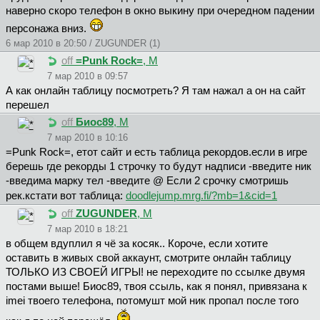
наверно скоро телефон в окно выкину при очередном падении
персонажа вниз.
6 мар 2010 в 20:50 / ZUGUNDER (1)
off
=Punk Rock=
, М
7 мар 2010 в 09:57
А как онлайн таблицу посмотреть? Я там нажал а он на сайт
перешел
off
Биoc89
, М
7 мар 2010 в 10:16
=Punk Rock=, етот сайт и есть таблица рекордов.если в игре
берешь где рекорды 1 строчку то будут надписи -введите ник
-введима марку тел -введите @ Если 2 срочку смотришь
рек.кстати вот таблица:
doodlejump.mrg.fi/?mb=1&cid=1
off
ZUGUNDER
, М
7 мар 2010 в 18:21
в общем вдуплил я чё за косяк.. Короче, если хотите
оставить в живых свой аккаунт, смотрите онлайн таблицу
ТОЛЬКО ИЗ СВОЕЙ ИГРЫ! не переходите по ссылке двумя
постами выше! Биос89, твоя ссыль, как я понял, привязана к
imei твоего телефона, потомушт мой ник пропал после того