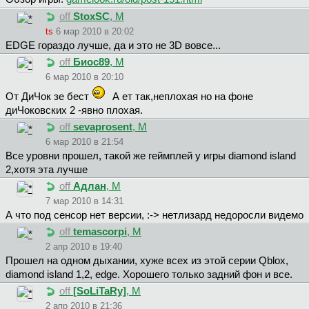
off
StoxSC
, М
ts
6 мар 2010 в 20:02
EDGE гораздо лучше, да и это не 3D вовсе...
off
Биoc89
, М
6 мар 2010 в 20:10
От ДиЧок зе бест
А ет так,неплохая но на фоне
диЧоковских 2 -явно плохая.
off
sevaprosent
, М
6 мар 2010 в 21:54
Все уровни прошел, такой же геймплей у игры diamond island
2,хотя эта лучше
off
Адлан
, М
7 мар 2010 в 14:31
А что под сенсор нет версии, :-> нетлизард недоросли видемо
off
temascorpi
, М
2 апр 2010 в 19:40
Прошел на одном дыхании, хуже всех из этой серии Qblox,
diamond island 1,2, edge. Хорошего только задний фон и все.
off
[SoLiTaRy]
, М
2 апр 2010 в 21:36